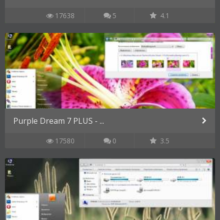
17638
5
4.1
Purple Dream 7 PLUS - ...
17580
0
3.5