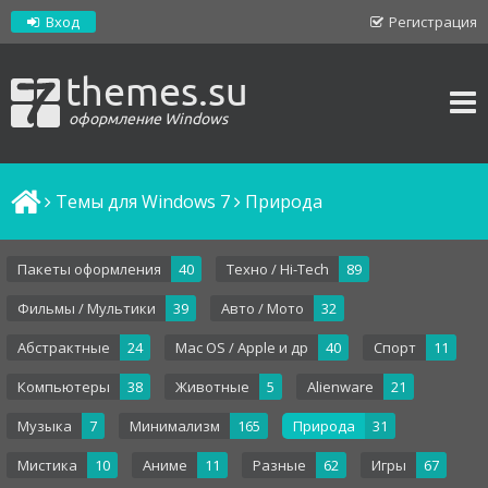
Вход
Регистрация
themes.su
оформление Windows
Темы для Windows 7
Природа
Пакеты оформления
40
Техно / Hi-Tech
89
Фильмы / Мультики
39
Авто / Мото
32
Абстрактные
24
Mac OS / Apple и др
40
Спорт
11
Компьютеры
38
Животные
5
Alienware
21
Музыка
7
Минимализм
165
Природа
31
Мистика
10
Аниме
11
Разные
62
Игры
67