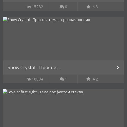
15232
0
4.3
Snow Crystal - Простая...
16894
1
4.2