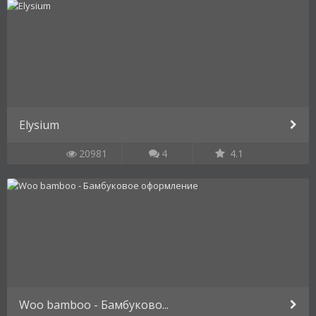
Elysium
20981
4
4.1
Woo bamboo - Бамбуково...