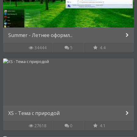
Summer - Летнее оформл...
34444
5
4.4
XS - Тема с природой
27618
0
4.1