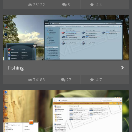
23122
3
4.4
Fishing
74183
27
4.7