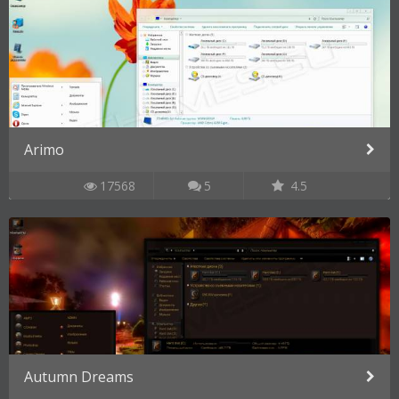
Arimo
17568
5
4.5
Autumn Dreams