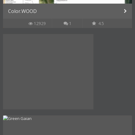
Color.WOOD
12929
1
4.5