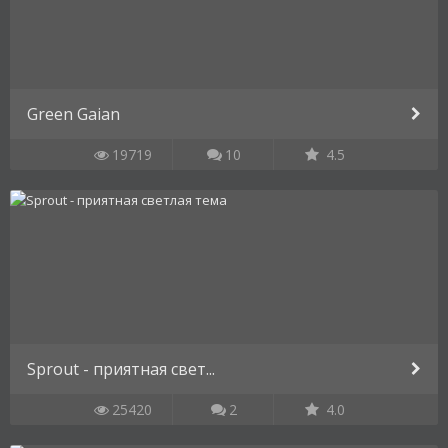
Green Gaian
19719
10
4.5
Sprout - приятная свет...
25420
2
4.0