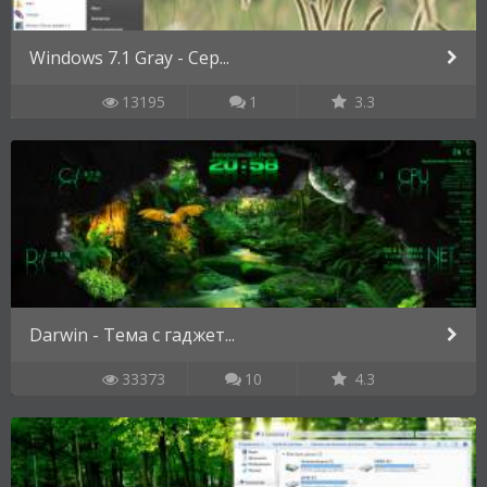
Windows 7.1 Gray - Сер...
13195
1
3.3
Darwin - Тема с гаджет...
33373
10
4.3