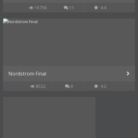
16756
11
4.4
Nordstrom Final
8022
0
4.2