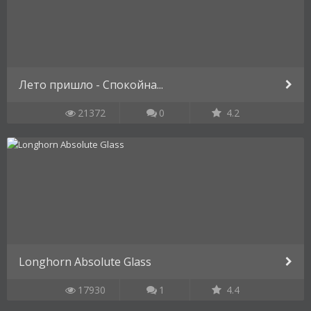
Лето пришло - Спокойна...
21372
0
4.2
Longhorn Absolute Glass
17930
1
4.4