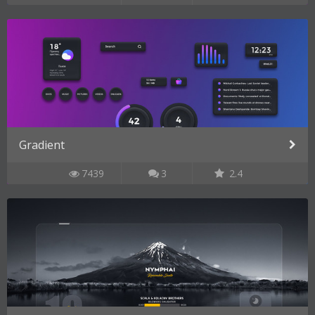
Gradient
7439
3
2.4