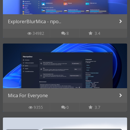
ExplorerBlurMica - про...
34982
8
3.4
Mica For Everyone
9355
0
3.7