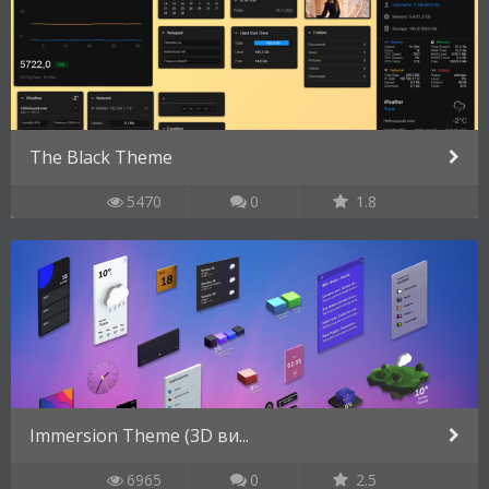
The Black Theme
5470
0
1.8
Immersion Theme (3D ви...
6965
0
2.5