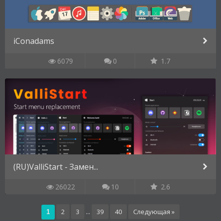
iConadams
6079
0
1.7
(RU)ValliStart - Замен...
26022
10
2.6
2
3
...
39
40
Следующая »
1