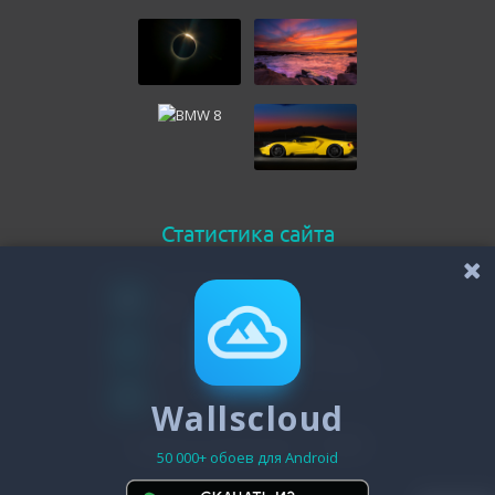
Статистика сайта
Онлайн всего
136
Гостей
131
Пользователей
Wallscloud
5
Зарегистрировано - 19488
50 000+ обоев для Android