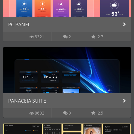
PC PANEL
8321
2
2.7
PANACEIA SUITE
8602
0
2.5