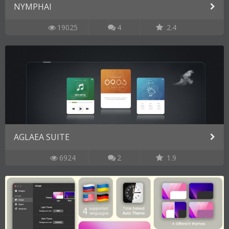
NYMPHAI
19025
4
2.4
AGLAEA SUITE
6924
2
1.9