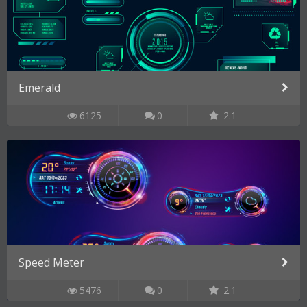
Emerald
6125
0
2.1
Speed Meter
5476
0
2.1