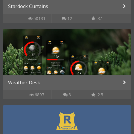
Stardock Curtains
50131
12
3.1
Weather Desk
6897
3
2.5