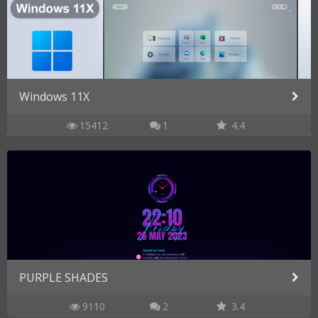
Windows 11X
15412
1
4.4
PURPLE SHADES
9110
2
3.4