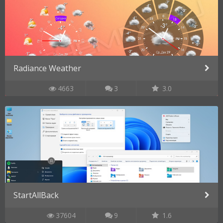
Radiance Weather
4663
3
3.0
StartAllBack
37604
9
1.6