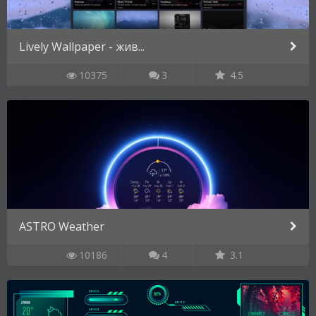
Lively Wallpaper - жив...
10375
3
4.5
ASTRO Weather
10186
4
3.1