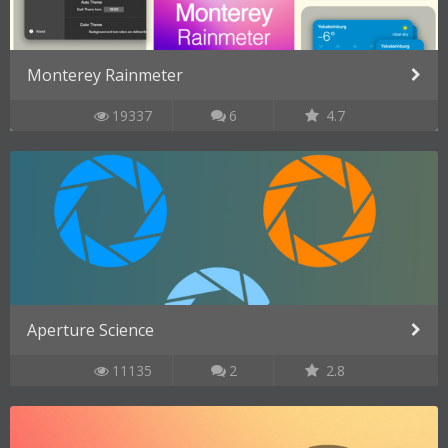
Monterey Rainmeter
19337
6
4.7
Aperture Science
11135
2
2.8