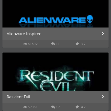
Alienware Inspired
61692
11
3.7
Resident Evil
57361
17
4.7