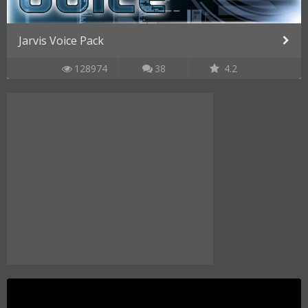
Jarvis Voice Pack
128974
38
4.2