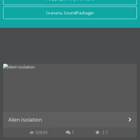
Скачать SoundPackager
Alien Isolation
30839
1
3.7