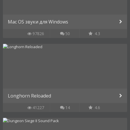
Mac OS звуки для Windows
97826
50
4.3
Longhorn Reloaded
41227
14
4.6