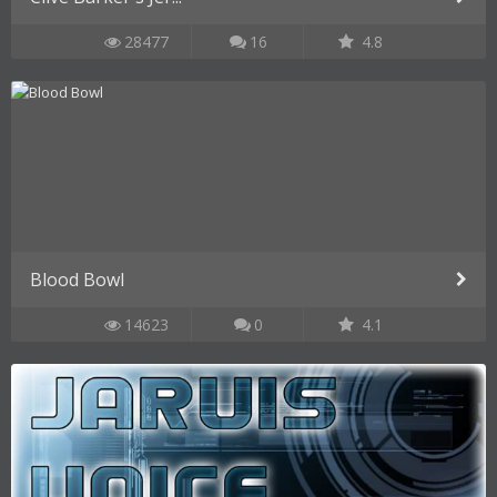
28477
16
4.8
Blood Bowl
14623
0
4.1