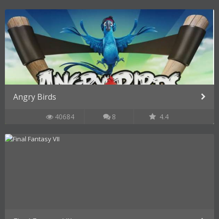
Angry Birds
40684
8
4.4