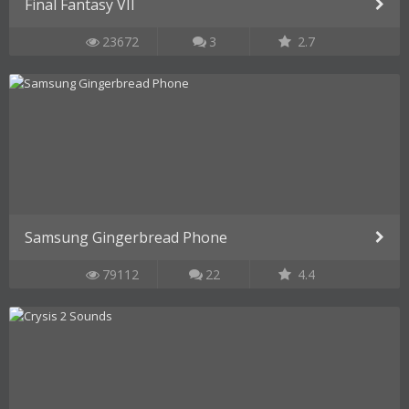
Final Fantasy VII
23672
3
2.7
Samsung Gingerbread Phone
79112
22
4.4