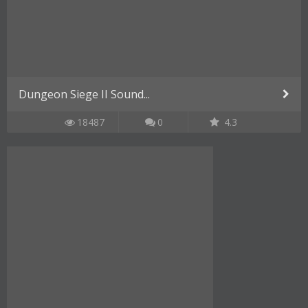
Dungeon Siege II Sound...
18487
0
4.3