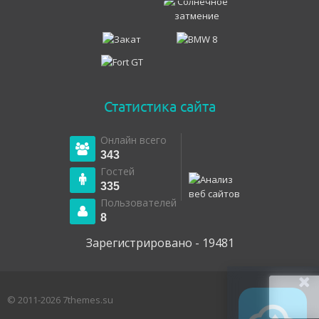
Статистика сайта
Онлайн всего
343
Гостей
335
Пользователей
Wallscloud
8
Зарегистрировано - 19481
50 000+ обоев для Android
© 2011-2026 7themes.su