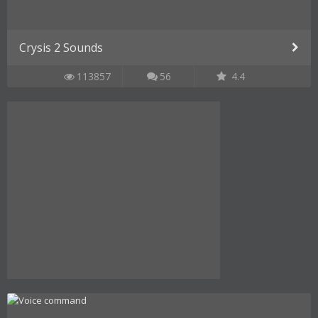
Crysis 2 Sounds
113857
56
4.4