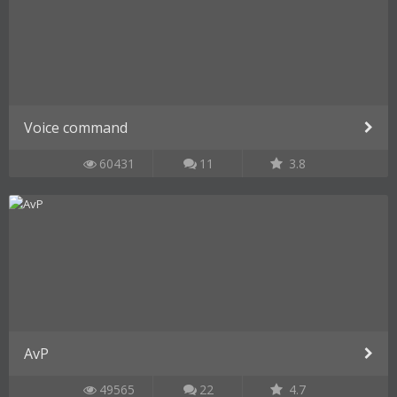
Voice command
60431
11
3.8
AvP
49565
22
4.7