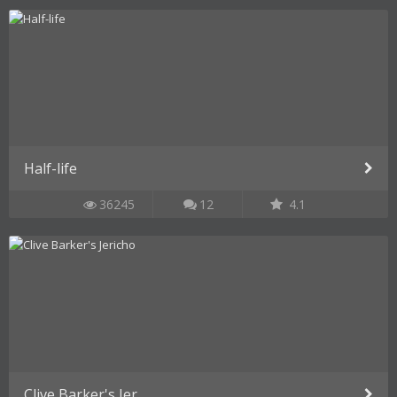
Half-life
36245
12
4.1
Clive Barker's Jer...