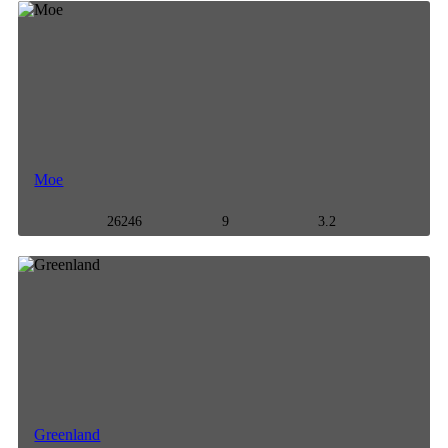
Moe
26246
9
3.2
Greenland