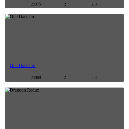
22375
2
2.3
One Dark Pro
24069
2
2.4