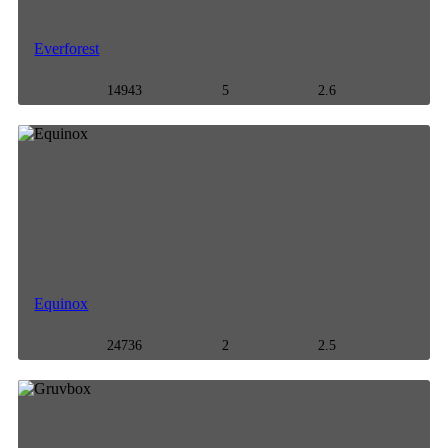
Everforest
14943
5
2.6
Equinox
24736
2
2.5