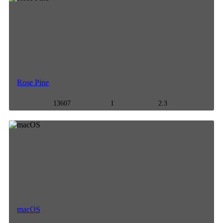
Rose Pine
13607
1
2.3
macOS