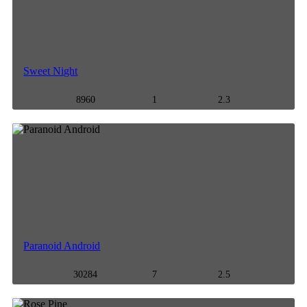
Sweet Night
8960
1
2.3
Paranoid Android
30284
7
2.5