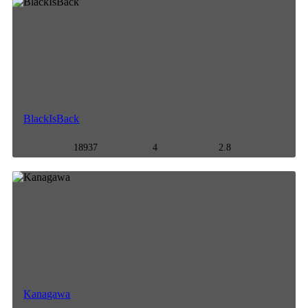
BlackIsBack
18937
4
2.8
Kanagawa