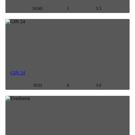
16345
1
3.3
GIN 24
9533
0
3.0