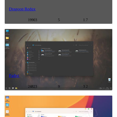
Dragoon Redux
19903
5
1.7
Faded
24823
9
3.2