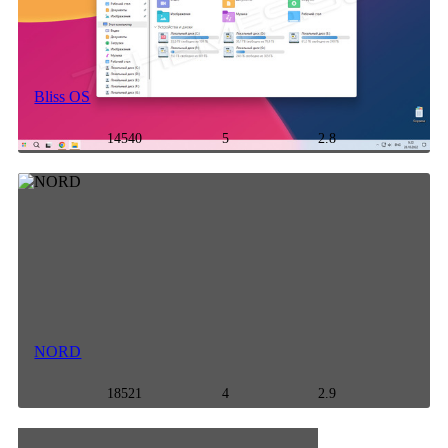
Bliss OS
14540
5
2.8
NORD
18521
4
2.9