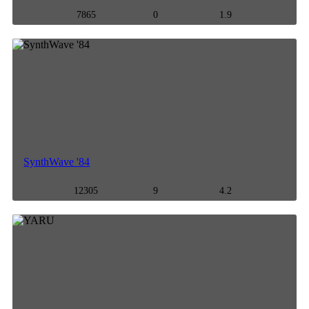
7865
0
1.9
SynthWave '84
12305
9
4.2