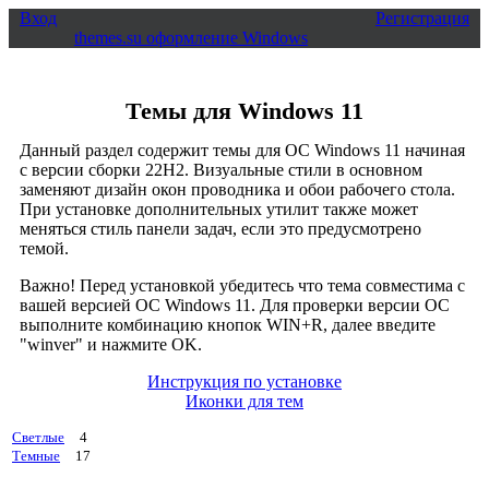
Вход
Регистрация
themes.su
оформление Windows
Темы для Windows 11
Данный раздел содержит темы для ОС Windows 11 начиная
с версии сборки 22H2. Визуальные стили в основном
заменяют дизайн окон проводника и обои рабочего стола.
При установке дополнительных утилит также может
меняться стиль панели задач, если это предусмотрено
темой.
Важно! Перед установкой убедитесь что тема совместима с
вашей версией OC Windows 11. Для проверки версии ОС
выполните комбинацию кнопок WIN+R, далее введите
"winver" и нажмите OK.
Инструкция по установке
Иконки для тем
Светлые
4
Темные
17