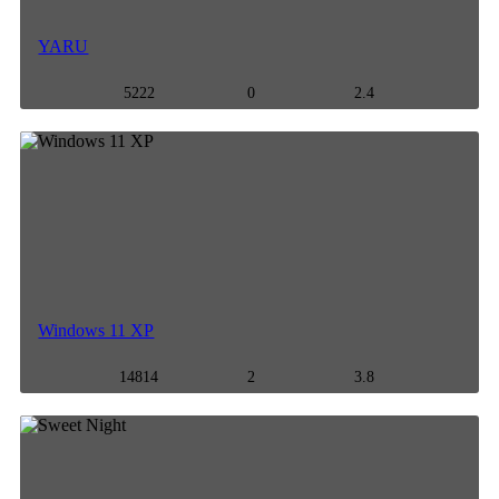
YARU
5222
0
2.4
Windows 11 XP
14814
2
3.8