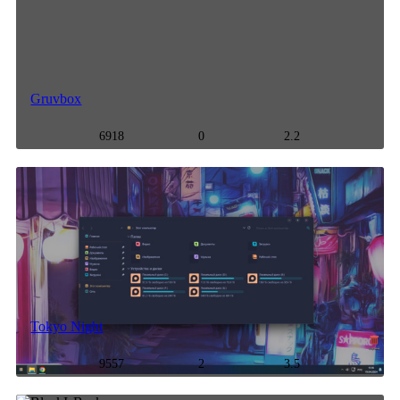
Gruvbox
6918
0
2.2
Tokyo Night
9557
2
3.5