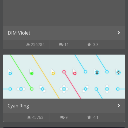
DIM Violet
256784
11
3.3
Cyan Ring
45763
9
4.1