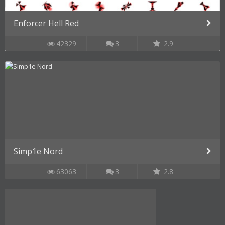
Enforcer Hell Red
42329
3
2.9
Simp1e Nord
63063
3
2.8