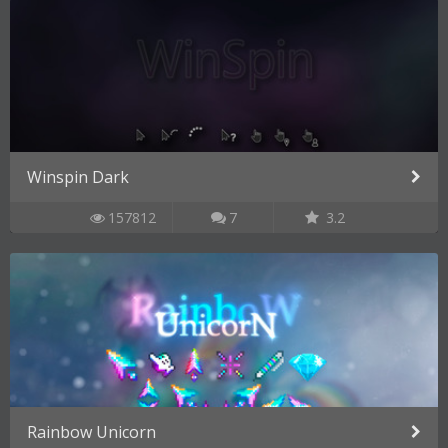
Winspin Dark
157812
7
3.2
Rainbow Unicorn