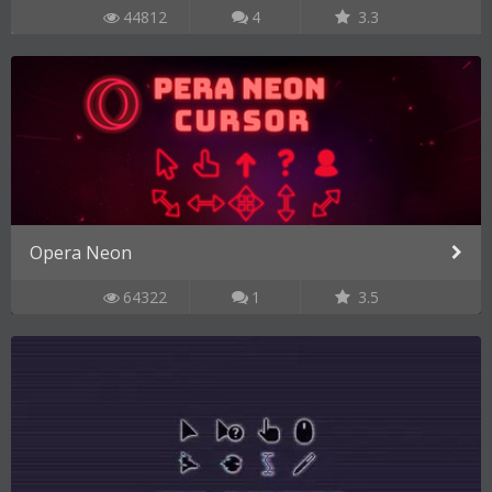
44812
4
3.3
Opera Neon
64322
1
3.5