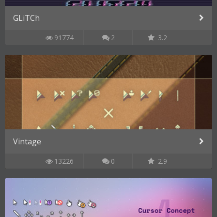
GLiTCh
91774
2
3.2
Vintage
13226
0
2.9