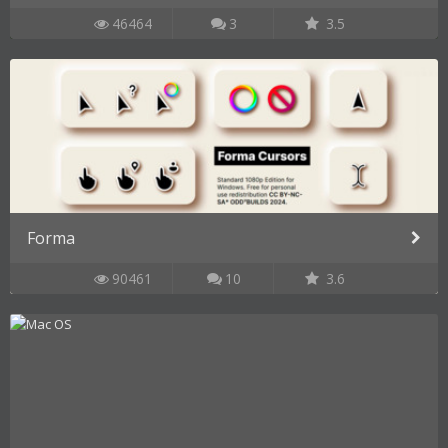
46464
3
3.5
Forma
90461
10
3.6