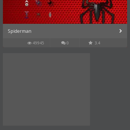
Spiderman
49945
0
3.4