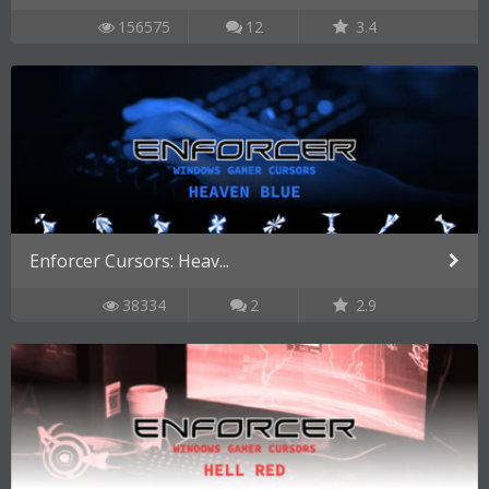
156575
12
3.4
Enforcer Cursors: Heav...
38334
2
2.9