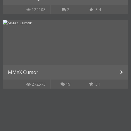
122108
2
3.4
MMXX Cursor
272573
19
3.1