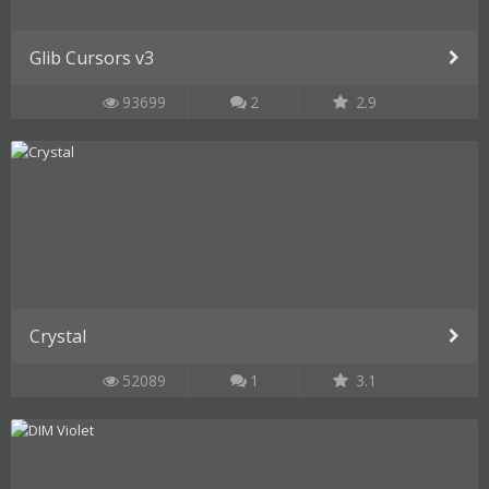
Glib Cursors v3
93699
2
2.9
Crystal
52089
1
3.1