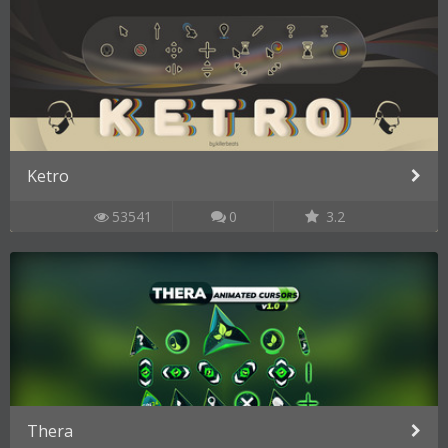
Ketro
53541
0
3.2
Thera