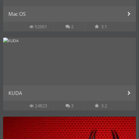
Mac OS
52061
2
3.1
KUDA
24823
3
3.2