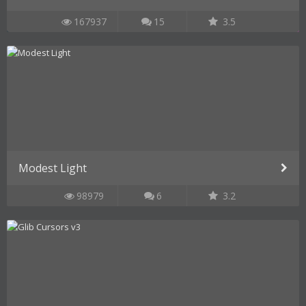
167937
15
3.5
Modest Light
98979
6
3.2