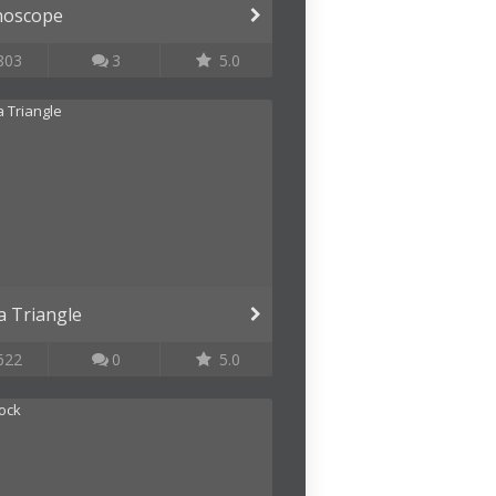
noscope
803
3
5.0
a Triangle
622
0
5.0