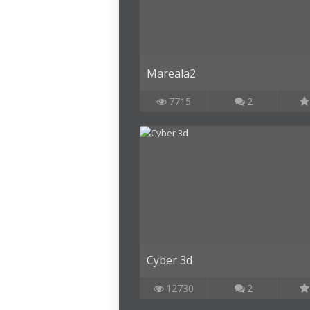
Mareala2
7715
2
Cyber 3d
12730
2