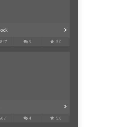
Dock
847
3
5.0
e
607
4
5.0