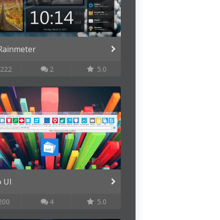
Rainmeter
222
2
5.0
 UI
200
4
5.0