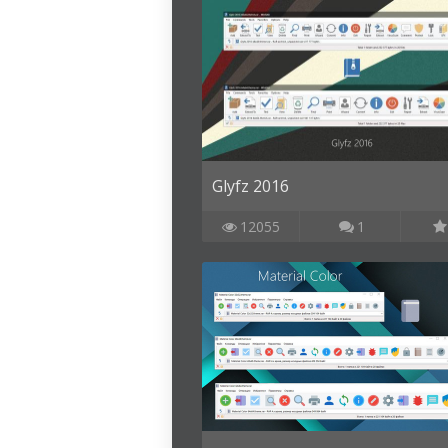
Glyfz 2016
12055
1