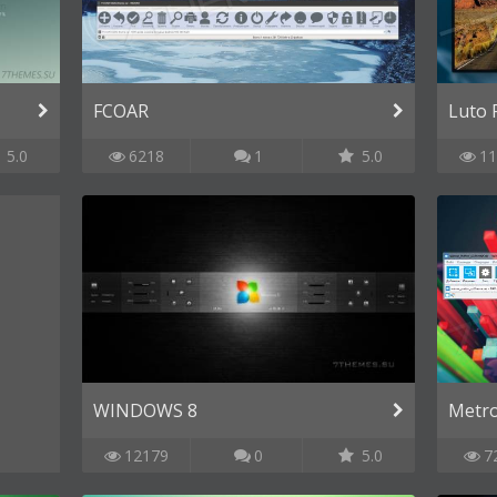
FCOAR
Luto 
5.0
6218
1
5.0
11
WINDOWS 8
Metro
12179
0
5.0
7