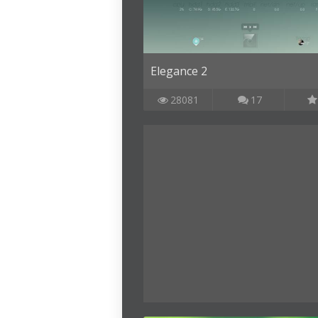
Elegance 2
28081
17