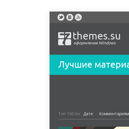
themes.su
оформление Windows
Лучшие матери
Toп 100 по:
Дате
·
Комментариям