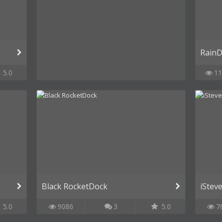
Rain
5.0
11
Black RocketDock
iStev
5.0
9086
3
5.0
7