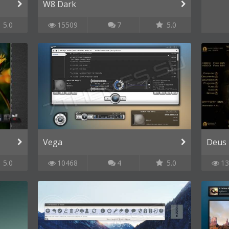
W8 Dark
5.0
15509
7
5.0
Vega
Deus 
5.0
10468
4
5.0
13