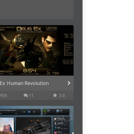
Ex: Human Revolution
956
11
5.0