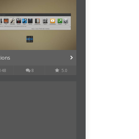
tions
148
8
5.0