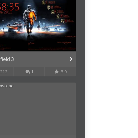
field 3
212
1
5.0