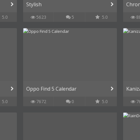
Stylish
Chro
5.0
5623
5
5.0
8
Oppo Find 5 Calendar
Kaniz
5.0
7672
0
5.0
7