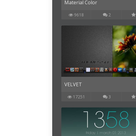
Material Color
9618
2
VELVET
17251
3