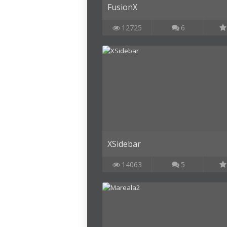
FusionX
12725
6
XSidebar
14063
5