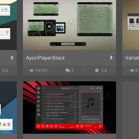
AyonPlayerBlack
Varia
5.0
14799
3
5.0
9