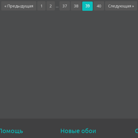
« Предыдущая
1
2
...
37
38
40
Следующая »
39
Помощь
Новые обои
С