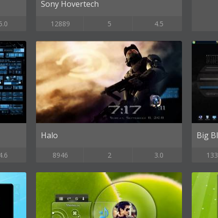
Sony Hovertech
5.0
12889
5
4.5
Halo
Big B
4.6
8946
2
3.0
133