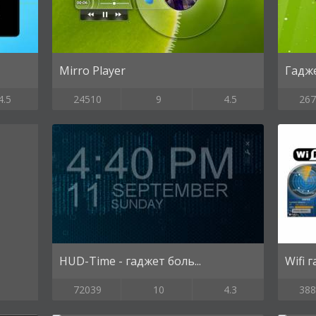
Mirro Player
Гадж
4.5
24510
9
4.5
267
HUD-Time - гаджет боль...
Wifi 
72039
10
4.3
388