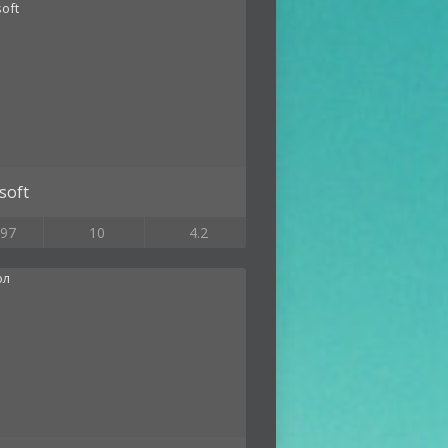
soft
97
10
4.2