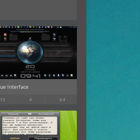
lue Interface
13
4
4.4