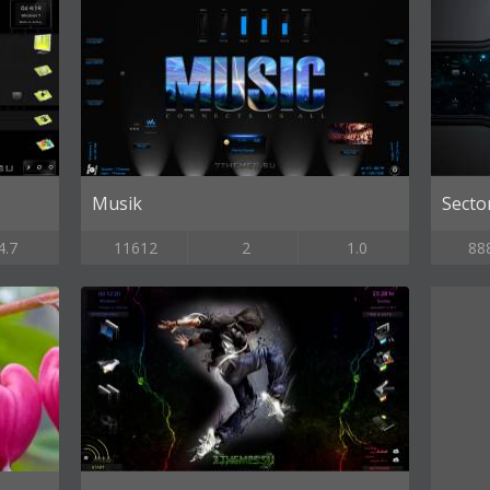
Musik
Secto
4.7
11612
2
1.0
88