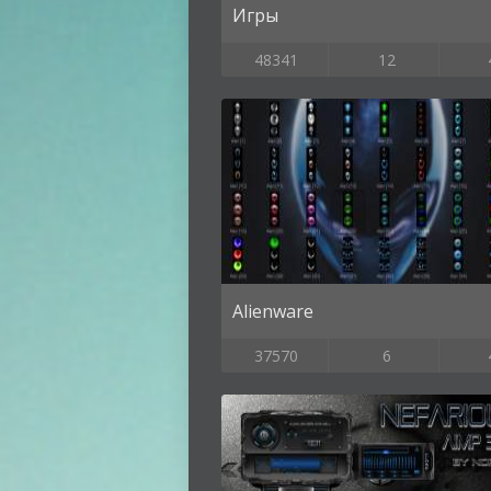
Игры
48341
12
Alienware
37570
6