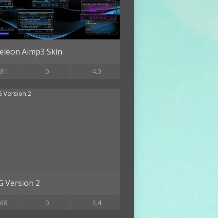
leon Aimp3 Skin
81
0
4.0
G Version 2
68
0
3.4