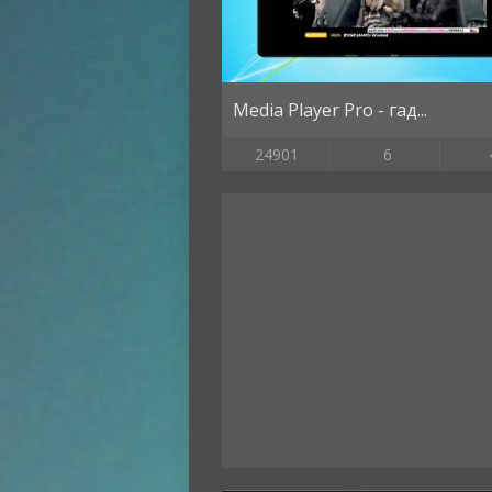
Media Player Pro - гад...
24901
6