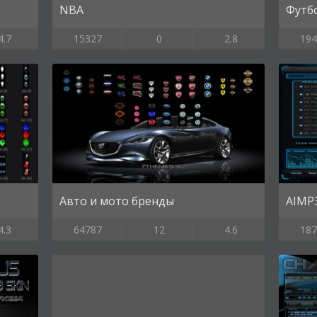
NBA
Футб
4.7
15327
0
2.8
194
Авто и мото бренды
AIMP
4.3
64787
12
4.6
187