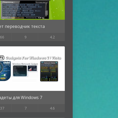
ет переводчик текста
66
9
4.2
гадеты для Windows 7
37
7
4.6