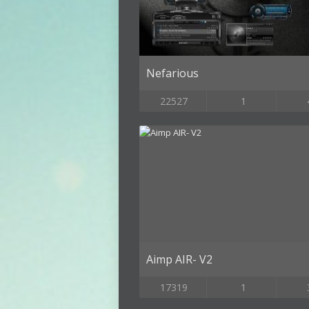
Nefarious
22527
1
Aimp AIR- V2
17319
1