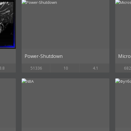
Power-Shutdown
Micro
3.8
51336
10
4.1
682