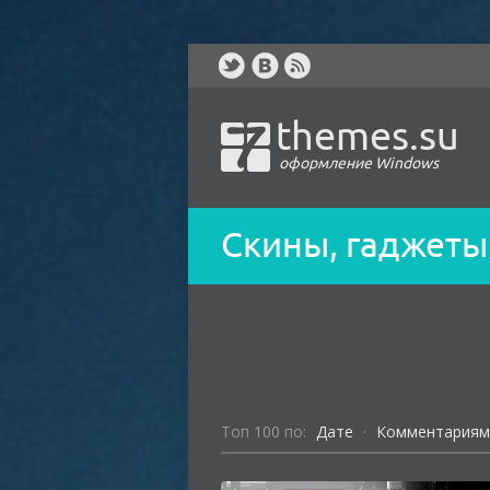
themes.su
оформление Windows
Скины, гаджеты
Toп 100 по:
Дате
·
Комментариям