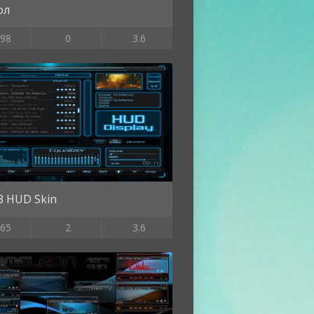
ол
98
0
3.6
3 HUD Skin
65
2
3.6