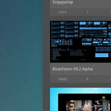
Snippyship
5419
1
BlueVision V0.2 Alpha
16682
0