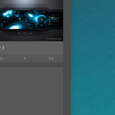
r 3
82
0
5.0