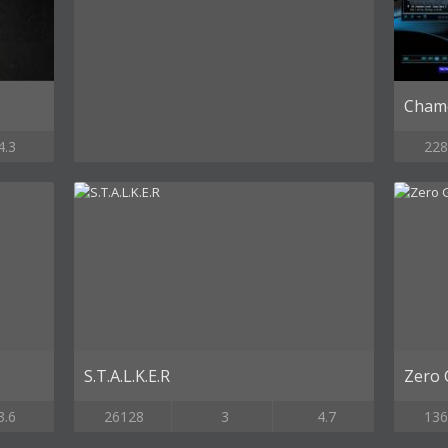
Chame
4.3
228
S.T.A.L.K.E.R
Zero 
3.6
26128
3
4.7
136