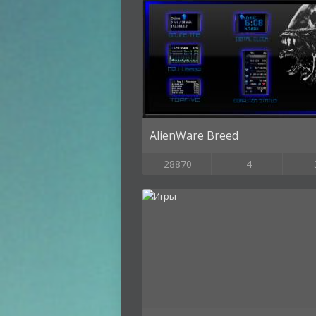
AlienWare Breed
28870
4