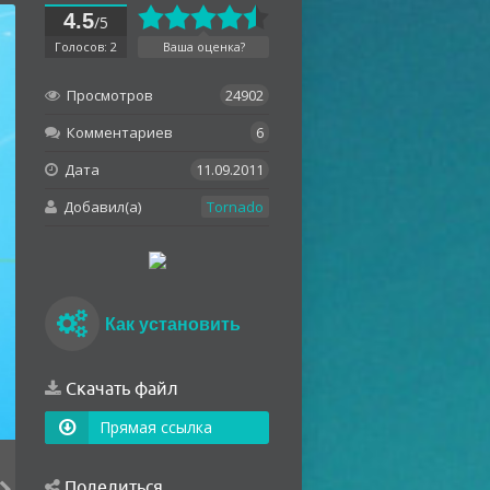
4.5
/5
Голосов: 2
Ваша оценка?
Просмотров
24902
Комментариев
6
Дата
11.09.2011
Добавил(а)
Tornado
Как установить
Скачать файл
Прямая ссылка
Поделиться