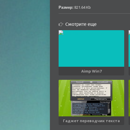
821.64 Kb
Размер:
Смотрите еще
Aimp Win7
Гаджет переводчик текста