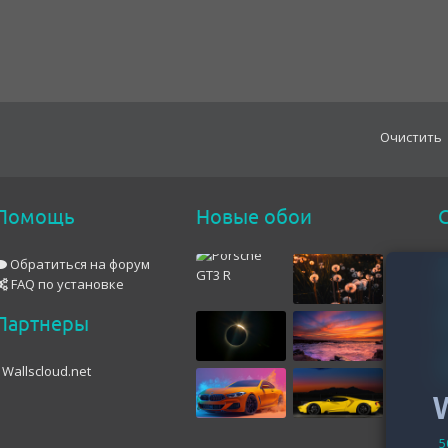
Oчистить
Помощь
Новые обои
С
Обратиться на форум
FAQ по установке
Партнеры
Wallscloud.net
5