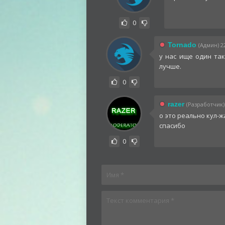
0
Tornado
(Админ) 22
у нас ище один так
лучше.
0
razer
(Разработчик) 
о это реально кул-ж
спасибо
0