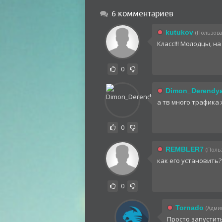
6 комментариев
kutukov
(Пользова
Класс!!! Молодцы, н
0
Dimon_Derendy
а тв много трафика
0
REMBLER7
(Польз
как его установить?
0
Tornado
(Админ
Просто запустит