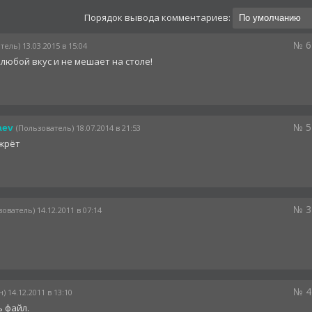
Порядок вывода комментариев:
№ 6
тель) 13.03.2015 в 15:04
а любой вкус и не мешает на столе!
№ 5
aev
(Пользователь) 18.07.2014 в 21:53
 жрёт
№ 3
ователь) 14.12.2011 в 07:14
№ 4
) 14.12.2011 в 13:10
ь файл.