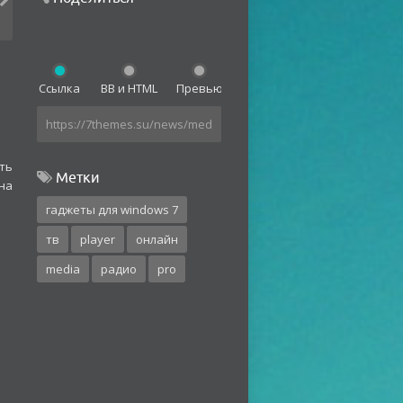
Ссылка
BB и HTML
Превью
ть
Метки
на
гаджеты для windows 7
тв
player
онлайн
media
радио
pro