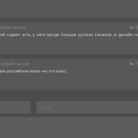
№ 2
.09.2011 в 15:13
ой гаджет есть у него вроде больше русских каналов, и дизайн п
№ 1
22.09.2011 в 13:37
аль российских мало--но это класс