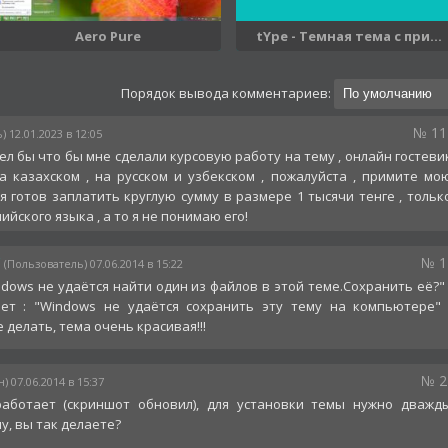
Aero Pure
tYpe - Темная тема с при...
Порядок вывода комментариев:
№ 11
) 12.01.2023 в 12:05
ел бы что бы мне сделали курсовую работу на тему , онлайн гостеви
а казахском , на русском и узбекском , пожалуйста , примите мо
 я готов заплатить круглую сумму в размере 1 тысячи тенге , тольк
ийского языка , а то я не понимаю его!
№ 1
(Пользователь) 07.06.2014 в 15:22
dows не удаётся найти один из файлов в этой теме.Сохранить её?" 
т : "Windows не удаётся сохранить эту тему на компьютере" 
 делать, тема очень красивая!!!
№ 2
) 07.06.2014 в 15:37
работает (скриншот обновил), для установки темы нужно дважд
у, вы так делаете?