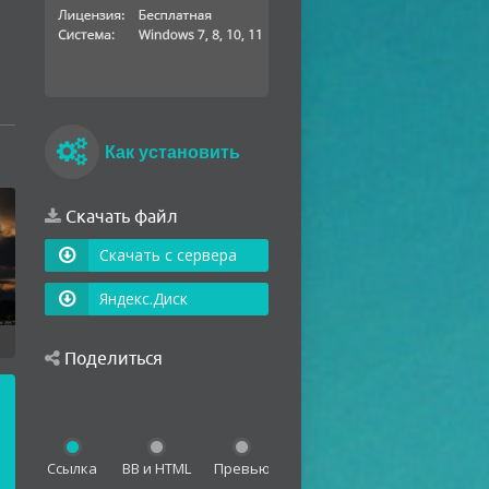
Как установить
Скачать файл
Скачать с сервера
Яндекс.Диск
Поделиться
Ссылка
BB и HTML
Превью