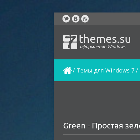
themes.su
оформление Windows
/
Темы для Windows 7
/
Green - Простая зе