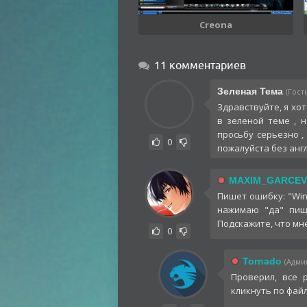
Creona
11 комментариев
Зеленая Тема
(Гость
Здравствуйте, я хот
в зеленой теме , н
просьбу серьезно ,
0
пожалуйста без англ
MAXIM_GARCEV
Пишет ошибку: "Win
нажимаю "да" пише
Подскажите, что мне
0
Tornado
(Админ
Проверил, все 
кликнуть по файл