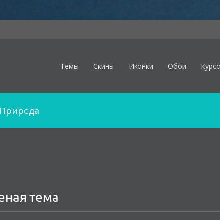
Темы
Скины
Иконки
Обои
Курс
Природа
леная тема