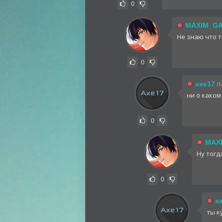
0
MAXIM_G
Не знаю что т
0
axe17
(
ни о каком
0
MAX
Ну тогд
0
a
ты к