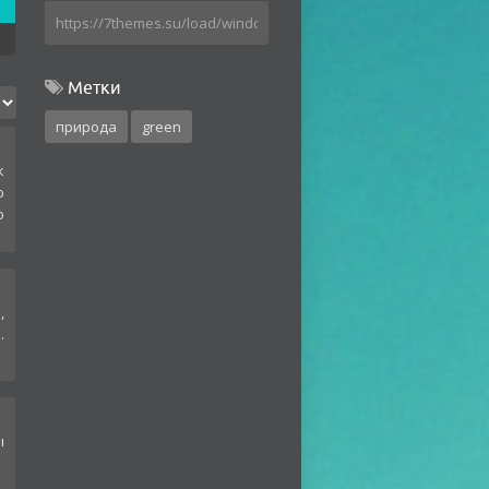
Метки
природа
green
к
ю
о
,
.
ы