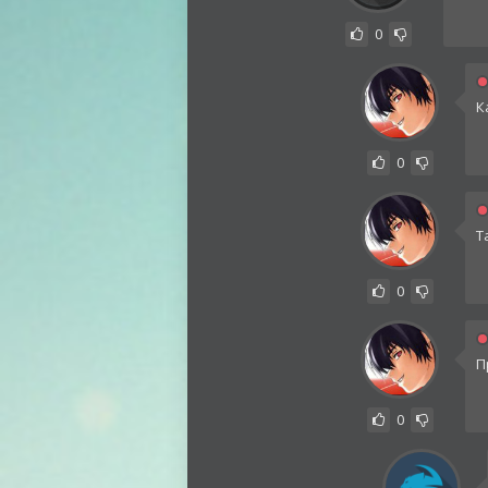
0
К
0
Т
0
П
0