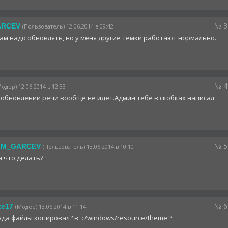
№ 3
ARCEV
(Пользователь) 12.06.2014 в 09:42
ам надо обновлять, но у меня другие темки работают нормально.
№ 4
Модер) 12.06.2014 в 12:33
 обновлении речи вообще не идет.Админ тебе в скобках написал.
№ 5
IM_GARCEV
(Пользователь) 13.06.2014 в 10:10
а что делать?
№ 6
xe17
(Модер) 13.06.2014 в 11:14
уда файлы копировал? в c/windows/resource/theme ?