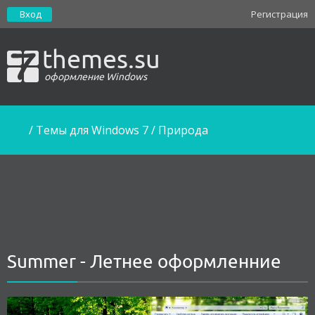
Вход
Регистрация
themes.su
оформление Windows
/
Темы для Windows 7
/
Природа
Summer - Летнее оформленние