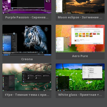
Purple Passion - Сиренев...
Moon eclipse - Затмение ...
Aero Pure
Creona
tYpe - Темная тема с при...
White glass - Приятная т...