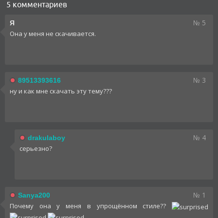
5 комментариев
№ 5
Я
Она у меня не скачивается.
№ 3
89513393616
ну и как мне скачать эту тему???
№ 4
drakulaboy
серьезно?
№ 1
Sanya200
Почему она у меня в упрощённом стиле??