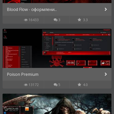
Blood Flow - оформлени...
16433
3
3.3
Poison Premium
13172
5
4.0