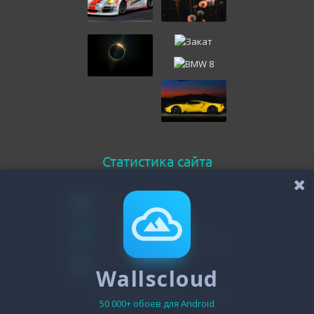
Статистика сайта
Онлайн всего
108
Гостей
105
Пользователей
Wallscloud
3
Зарегистрировано - 19474
50 000+ обоев для Android