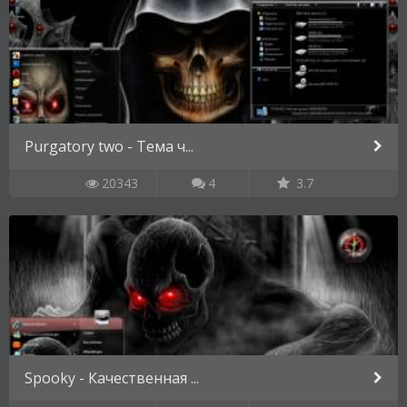
Purgatory two - Тема ч...
20343
4
3.7
Spooky - Качественная ...