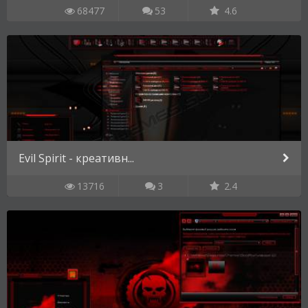
68477
53
4.6
Evil Spirit - креативн...
13716
3
2.4