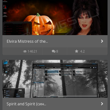
Elvira Mistress of the...
14621
8
4.2
Spirit and Spirit (син...