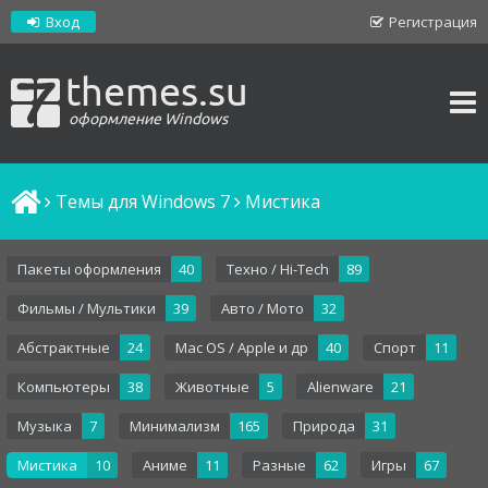
Вход
Регистрация
themes.su
оформление Windows
Темы для Windows 7
Мистика
Пакеты оформления
40
Техно / Hi-Tech
89
Фильмы / Мультики
39
Авто / Мото
32
Абстрактные
24
Mac OS / Apple и др
40
Спорт
11
Компьютеры
38
Животные
5
Alienware
21
Музыка
7
Минимализм
165
Природа
31
Мистика
10
Аниме
11
Разные
62
Игры
67