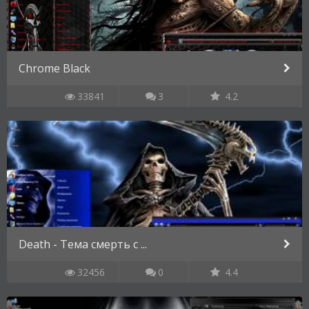
Chrome Black
33841
3
4.2
Death - Тема смерть с ...
32456
0
4.4