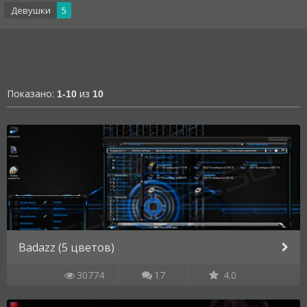
Девушки
5
Показано:
из
1-10
10
Badazz (5 цветов)
30774
17
4.0