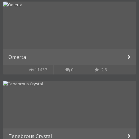
Omerta
11437
0
2.3
Tenebrous Crystal