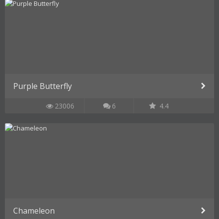
Purple Butterfly
23006
6
4.4
Chameleon