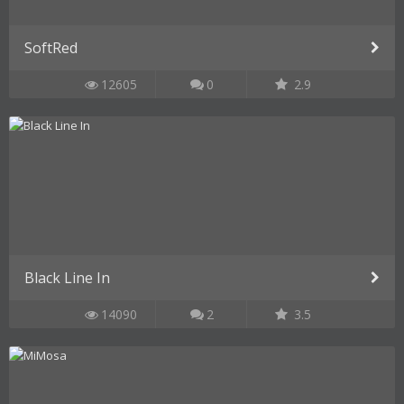
SoftRed
12605
0
2.9
Black Line In
14090
2
3.5