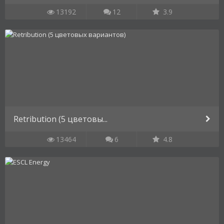
13192
12
3.9
Retribution (5 цветовы...
13464
6
4.8