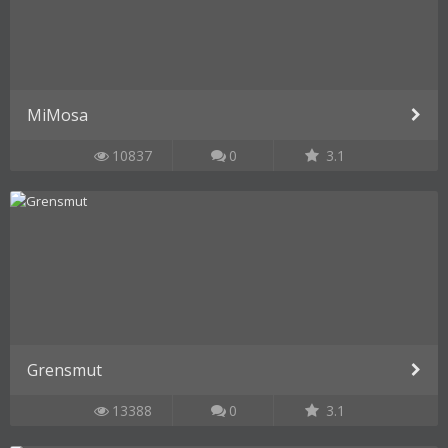
MiMosa
10837
0
3.1
Grensmut
13388
0
3.1