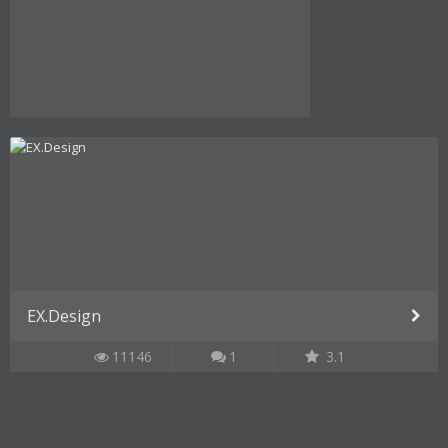
EX.Design
11146
1
3.1