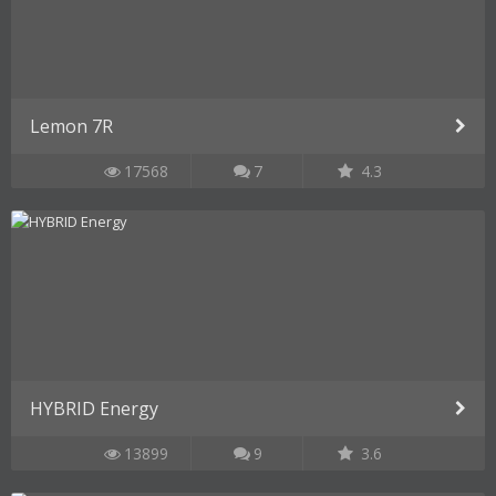
Lemon 7R
17568
7
4.3
HYBRID Energy
13899
9
3.6