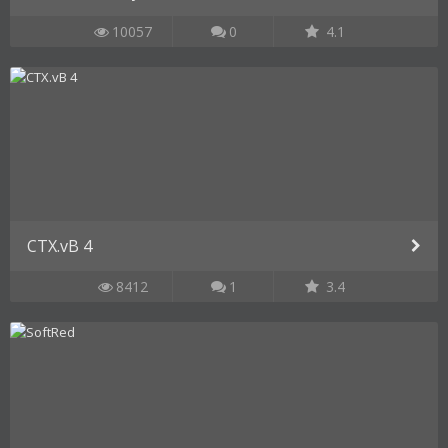
10057
0
4.1
CTX.vB 4
8412
1
3.4