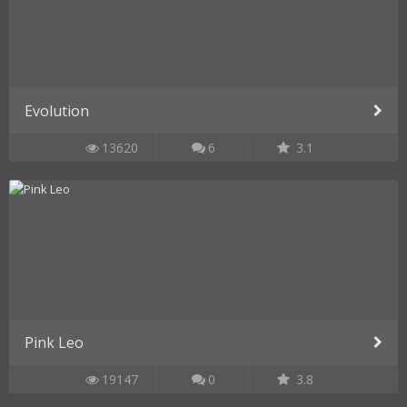
Evolution
13620
6
3.1
Pink Leo
19147
0
3.8