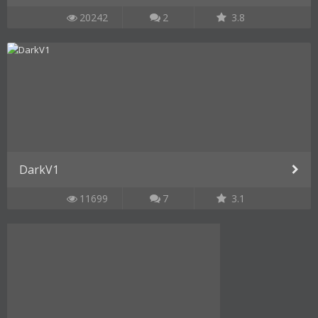
20242
2
3.8
DarkV1
11699
7
3.1