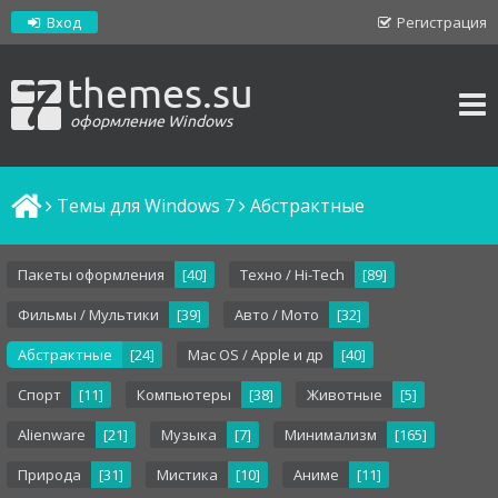
Вход
Регистрация
themes.su
оформление Windows
Темы для Windows 7
Абстрактные
Пакеты оформления
[40]
Техно / Hi-Tech
[89]
Фильмы / Мультики
[39]
Авто / Мото
[32]
Абстрактные
[24]
Mac OS / Apple и др
[40]
Спорт
[11]
Компьютеры
[38]
Животные
[5]
Alienware
[21]
Музыка
[7]
Минимализм
[165]
Природа
[31]
Мистика
[10]
Аниме
[11]