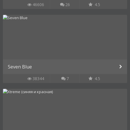
46606
26
4.5
Seven Blue
38344
7
4.5