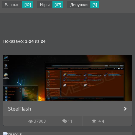
Разные
[62]
Игры
[67]
Девушки
[5]
Показано:
из
1-24
24
SteelFlash
37803
11
4.4