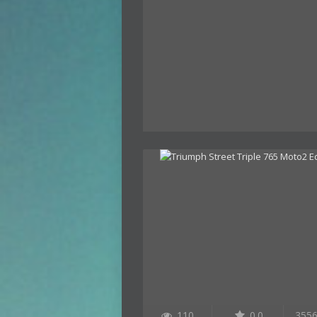
110
0.0
355