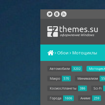
themes.su
оформление Windows
Обои
Мотоциклы
Автомобили
3202
Мотоцик
Макро
570
Минимализм
55
Космос/планеты
386
Sci-Fi
Города
1606
Аниме
259