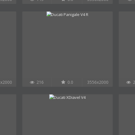
6x2000
216
0.0
3556x2000
2