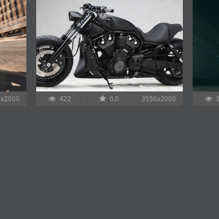
0x2000
422
0.0
3556x2000
3