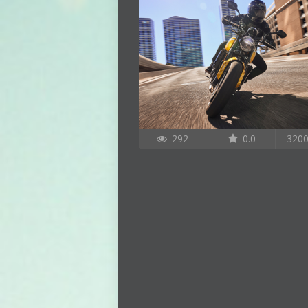
292
0.0
320