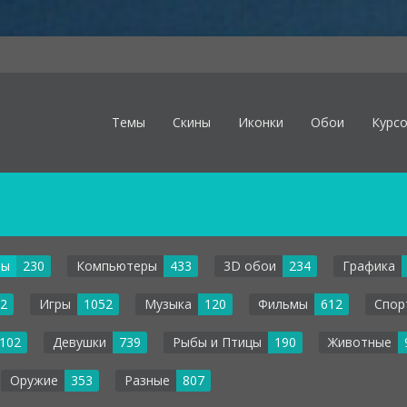
Темы
Скины
Иконки
Обои
Курс
лы
230
Компьютеры
433
3D обои
234
Графика
2
Игры
1052
Музыка
120
Фильмы
612
Спор
102
Девушки
739
Рыбы и Птицы
190
Животные
Оружие
353
Разные
807