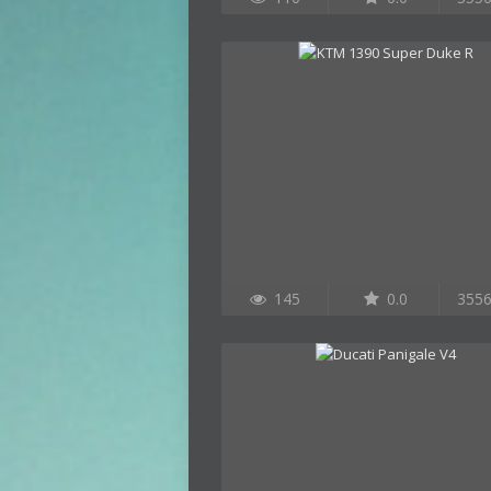
145
0.0
355