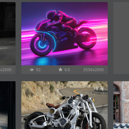
6x2000
92
0.0
3556x2000