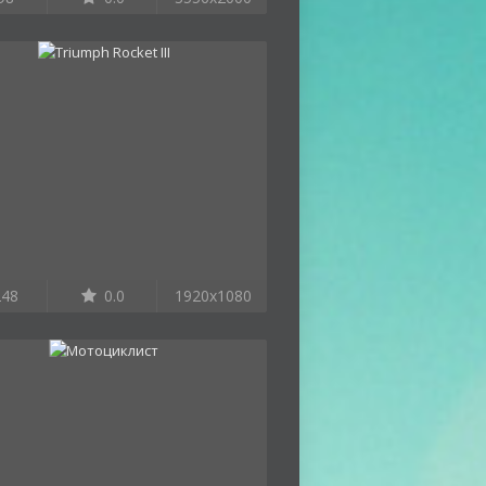
48
0.0
1920x1080