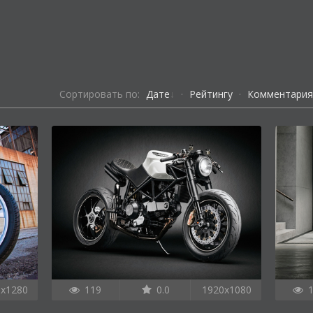
Сортировать по:
Дате
·
Рейтингу
·
Комментари
0x1280
119
0.0
1920x1080
1