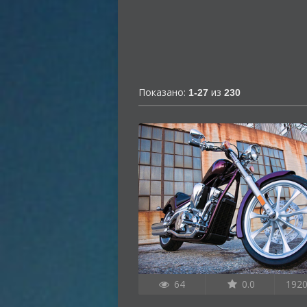
Показано:
из
1-27
230
64
0.0
192