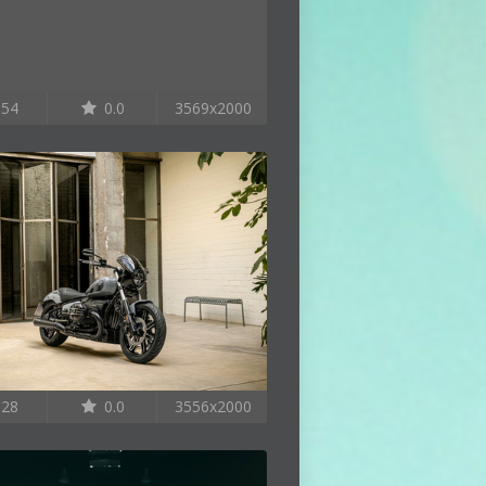
54
0.0
3569x2000
28
0.0
3556x2000