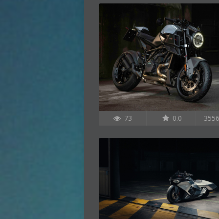
73
0.0
355