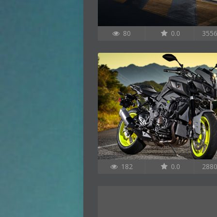
80
0.0
355
182
0.0
288