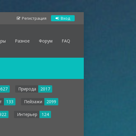
Регистрация
Вход
оры
Разное
Форум
FAQ
627
Природа
2017
т
133
Пейзажи
2099
922
Интерьер
124