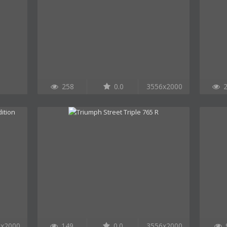
258
0.0
3556x2000
2
6x2000
149
0.0
3556x2000