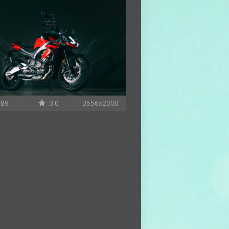
89
3.0
3556x2000