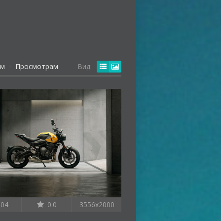
ям
·
Просмотрам
Вид:
04
0.0
3556x2000