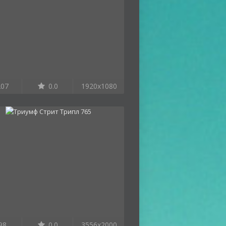
07
0.0
1920x1080
98
0.0
3556x2000