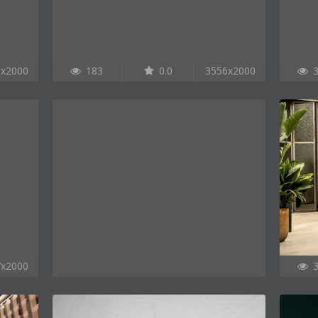
6x2000
183
0.0
3556x2000
3
7x2000
3