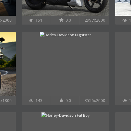
6x2000
151
0.0
2997x2000
1
0x1800
143
0.0
3556x2000
1