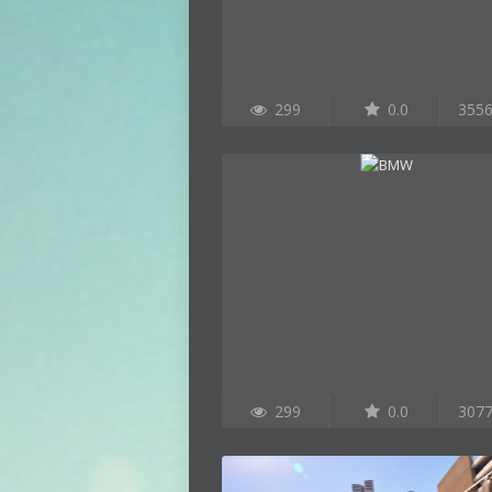
299
0.0
355
299
0.0
307