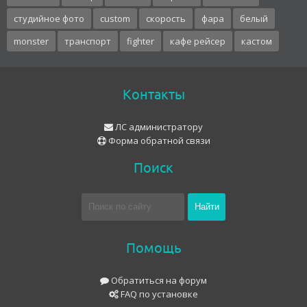
студийное фото
custom
скорость
фара
белый
monster
транспорт
fighter
кафе рейсер
кастом
Контакты
ЛС администратору
Форма обратной связи
Поиск
Помощь
Обратиться на форум
FAQ по установке