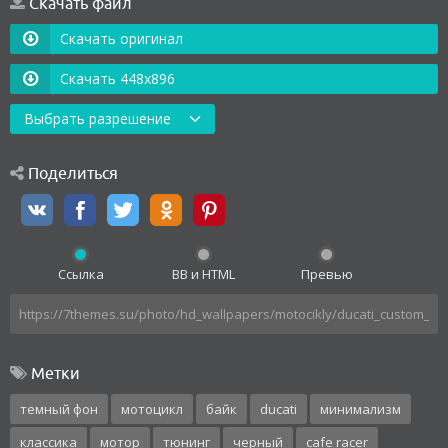
Скачать файл
Скачать оригинал
Скачать 448x896
Выбрать разрешение
Поделиться
Ссылка
BB и HTML
Превью
Метки
темный фон
мотоцикл
байк
ducati
минимализм
классика
мотор
тюнинг
черный
cafe racer