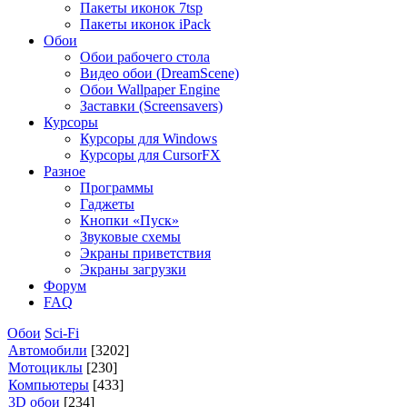
Пакеты иконок 7tsp
Пакеты иконок iPack
Обои
Обои рабочего стола
Видео обои (DreamScene)
Обои Wallpaper Engine
Заставки (Screensavers)
Курсоры
Курсоры для Windows
Курсоры для CursorFX
Разное
Программы
Гаджеты
Кнопки «Пуск»
Звуковые схемы
Экраны приветствия
Экраны загрузки
Форум
FAQ
Обои
Sci-Fi
Автомобили
[3202]
Мотоциклы
[230]
Компьютеры
[433]
3D обои
[234]