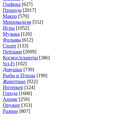
Графика
[627]
Природа
[2017]
Макро
[570]
Минимализм
[552]
Игры
[1052]
Музыка
[120]
Фильмы
[612]
Спорт
[133]
Пейзажи
[2099]
Космос/планеты
[386]
Sci-Fi
[102]
Девушки
[739]
Рыбы и Птицы
[190]
Животные
[922]
Интерьер
[124]
Города
[1606]
Аниме
[259]
Оружие
[353]
Разные
[807]