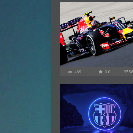
469
0.0
355