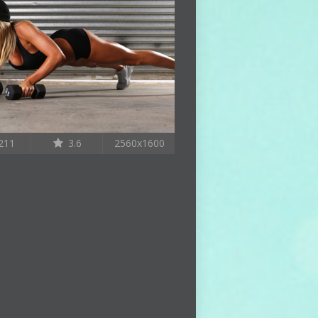
211
3.6
2560x1600