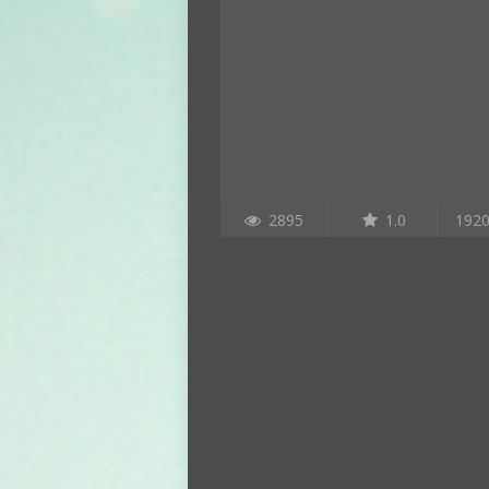
2895
1.0
192