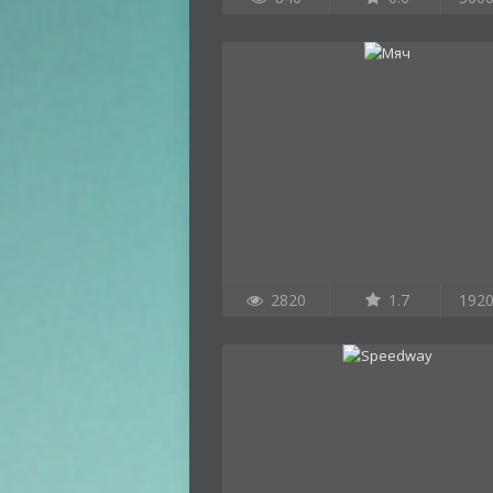
2820
1.7
192