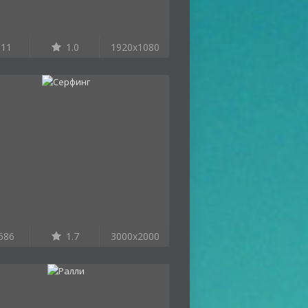
11
1.0
1920x1080
686
1.7
3000x2000