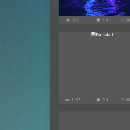
573
1.0
192
1198
0.0
240