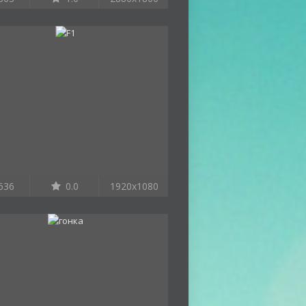
636
0.0
1920x1080