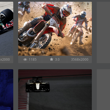
6x2000
1185
3.0
3568x2000