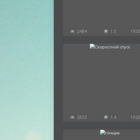
2484
1.5
192
2653
1.4
192