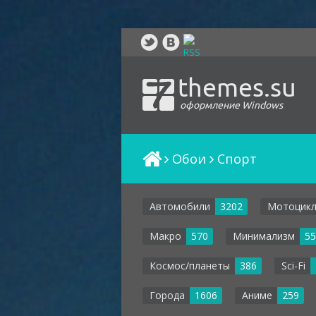
themes.su
оформление Windows
Обои
Спорт
Автомобили
3202
Мотоцик
Макро
570
Минимализм
55
Космос/планеты
386
Sci-Fi
Города
1606
Аниме
259