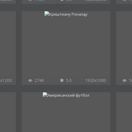
0x1200
2746
5.0
1920x1080
1