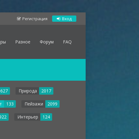
Регистрация
Вход
оры
Разное
Форум
FAQ
627
Природа
2017
т
133
Пейзажи
2099
922
Интерьер
124