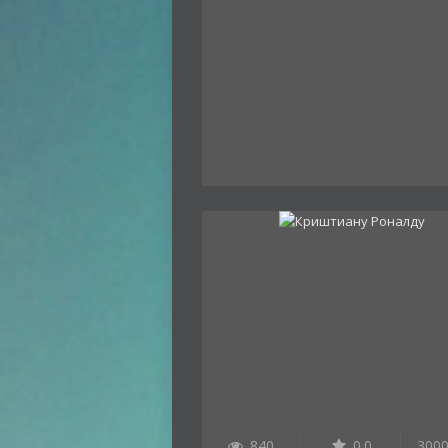
840
0.0
300