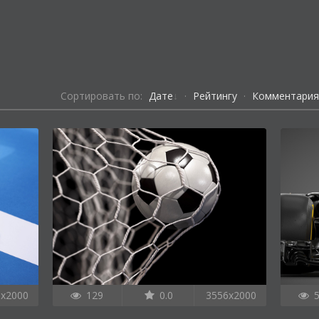
Сортировать по:
Дате
·
Рейтингу
·
Комментари
6x2000
129
0.0
3556x2000
5