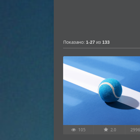
Показано:
из
1-27
133
105
2.0
299