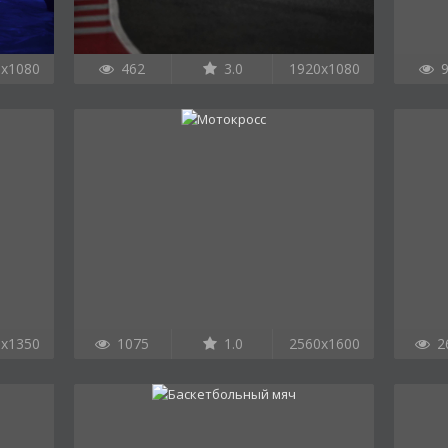
0x1080
462
3.0
1920x1080
9
0x1350
1075
1.0
2560x1600
2