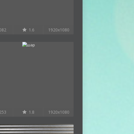
082
1.6
1920x1080
253
1.8
1920x1080