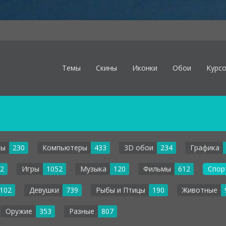
Темы
Скины
Иконки
Обои
Курс
лы
230
Компьютеры
433
3D обои
234
Графика
2
Игры
1052
Музыка
120
Фильмы
612
Спор
102
Девушки
739
Рыбы и Птицы
190
Животные
Оружие
353
Разные
807