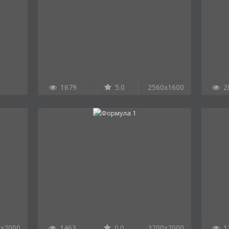
1679
5.0
2560x1600
2
0x2000
1463
0.0
3200x2000
1