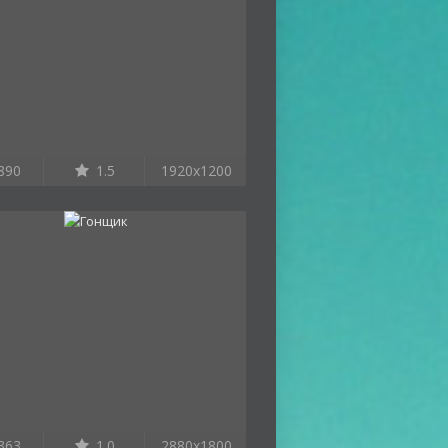
890
1.5
1920x1200
363
1.0
2880x1800