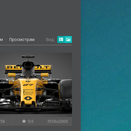
ям
·
Просмотрам
Вид:
56
0.0
3556x2000