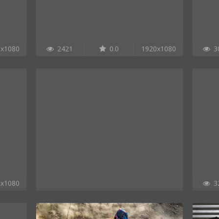
0x1080
2421
0.0
1920x1080
3
0x1080
3