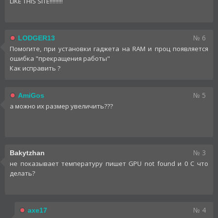
LIKE THIS SITE!!!!!!!!!
№ 6
LODGER13
Помогите, при установки гаджета на RAM и проц появляется
ошибка "прекращения работы"
Как исправить ?
№ 5
AmiGos
а можно их размер увеличить???
№ 3
Bakytzhan
не показывает температуру пишет GPU not found и 0 С что
делать?
№ 4
axe17