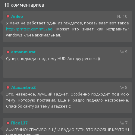
10 комментариев
№ 10
Anleo
У меня не работает один из гаждетов, показывает вот такое
http://prntscr.com/m52aoi
Может кто знает как исправить?
windows 7/64 максимальная.
№ 9
armanmurat
Супер, подходит под тему HUD. Автору респект))
№ 8
AlaxambroZ
Это, наверное, лучший Гаджет. Особенно подходит под мою
тему, которую поставил. Ещё и радио подняло настроение.
Спасибо сайту за тему и гаджет с:
№ 7
Rico137
АФИГЕННО! СПАСИБО! ЕЩЁ И РАДИО ЕСТЬ ЭТО ВООБЩЕ КРУТО !! I