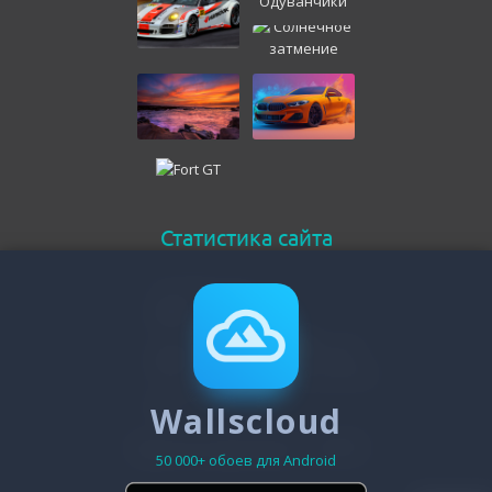
Статистика сайта
Онлайн всего
146
Гостей
143
Пользователей
Wallscloud
3
Зарегистрировано - 19475
50 000+ обоев для Android