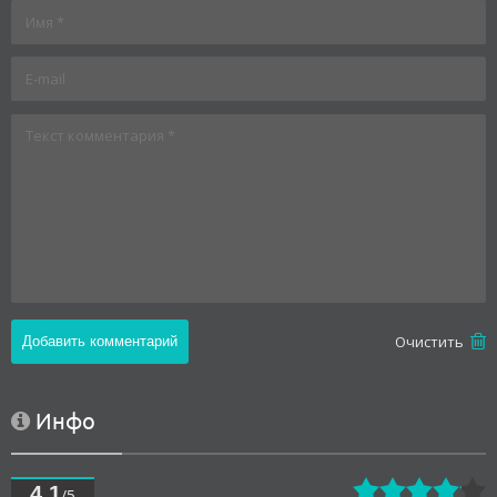
Oчистить
Инфо
4.1
/5