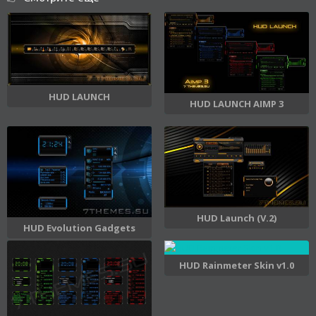
HUD LAUNCH
HUD LAUNCH AIMP 3
HUD Launch (V.2)
HUD Evolution Gadgets
HUD Rainmeter Skin v1.0