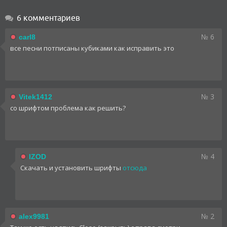
6 комментариев
№ 6
carl8
все песни потписаны кубиками как исправить это
№ 3
Vitek1412
со шрифтом проблема как решить?
№ 4
IZOD
Скачать и установить шрифты
отсюда
№ 2
alex9981