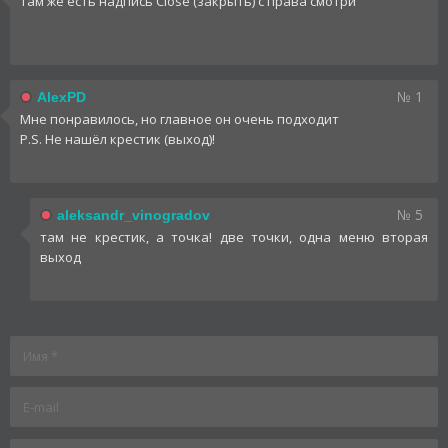
Там же есть надпись Close (закрыть) с права смотри
№ 1
AlexPD
Мне понравилось, но главное он очень подходит
P.S. Не нашёл крестик (выход)!
№ 5
aleksandr_vinogradov
там не крестик, а точка! две точки, одна меню вторая
выход