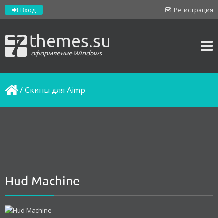
Вход
Регистрация
themes.su
оформление Windows
/
Скины для Aimp
Hud Machine