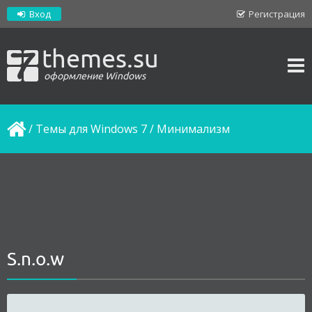
Вход
Регистрация
themes.su
оформление Windows
/
Темы для Windows 7
/
Минимализм
S.n.o.w