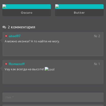
Oscuro
Butter
2 комментария
№ 2
abad97
А можно иконки? А то найти не могу.
№ 1
Romanoff
Vay как всегда на высоте!