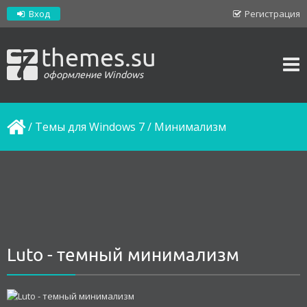
Вход
Регистрация
themes.su
оформление Windows
/
Темы для Windows 7
/
Минимализм
Luto - темный минимализм