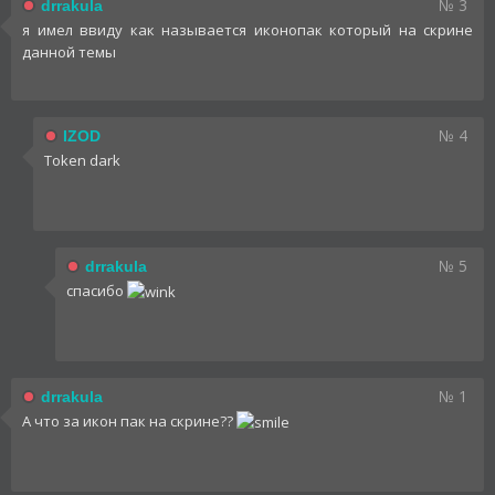
№ 3
drrakula
я имел ввиду как называется иконопак который на скрине
данной темы
№ 4
IZOD
Token dark
№ 5
drrakula
спасибо
№ 1
drrakula
А что за икон пак на скрине??