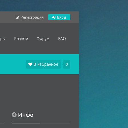
Регистрация
Вход
оры
Разное
Форум
FAQ
В избранное
0
Инфо