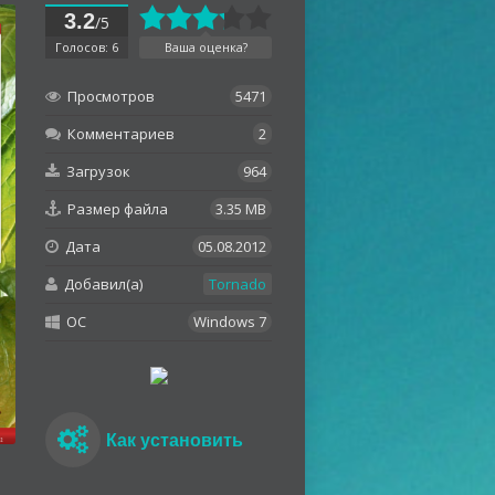
3.2
/5
Голосов: 6
Ваша оценка?
Просмотров
5471
Комментариев
2
Загрузок
964
Размер файла
3.35 MB
Дата
05.08.2012
Добавил(а)
Tornado
OC
Windows 7
Как установить