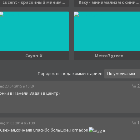
Lucent - красочный миним...
Racy - минимализм с сини...
Cayon-X
Metro7 green
Порядок вывода комментариев:
№ 2
ь) 23.04.2015 в 15:59
онки в Панели Задач в центр?
№ 1
ь) 01.03.2014 в 21:39
 Свежая,сочная!! Спасибо большое,Tornado!!