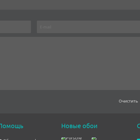
Oчистить
Помощь
Новые обои
С