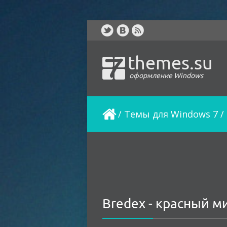
themes.su
оформление Windows
/
Темы для Windows 7
/
Bredex - красный 