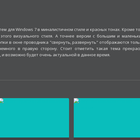
тем для Windows 7 в миналистичном стиле и красных тонах. Кроме т
этого визуального стиля. А точнее версии с большим и маленьк
опки в окне проводника "свернуть, развернуть" отображаются толь
много в правую сторону. Стоит отметить такая тема прекрас
, и возможно будет очень актуальной в данное время.