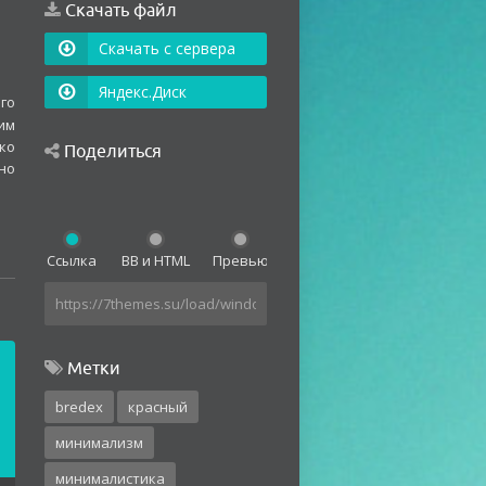
Скачать файл
Скачать с сервера
Яндекс.Диск
ого
им
ко
Поделиться
но
Ссылка
BB и HTML
Превью
Метки
bredex
красный
минимализм
минималистика