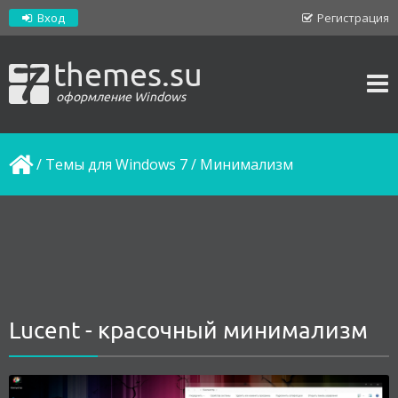
Вход
Регистрация
themes.su
оформление Windows
/
Темы для Windows 7
/
Минимализм
Lucent - красочный минимализм