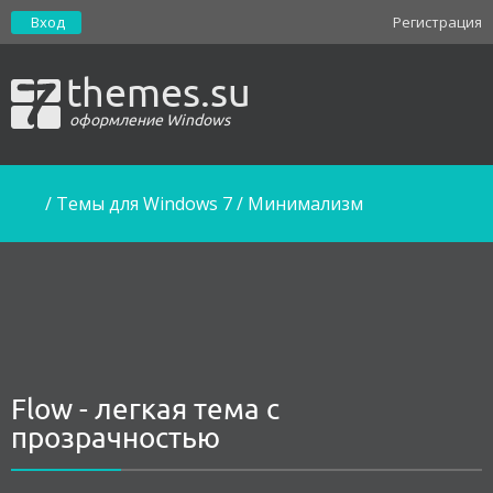
Вход
Регистрация
themes.su
оформление Windows
/
Темы для Windows 7
/
Минимализм
Flow - легкая тема с
прозрачностью