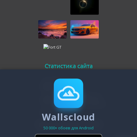
Статистика сайта
Онлайн всего
254
Гостей
245
Пользователей
Wallscloud
9
Зарегистрировано - 19480
50 000+ обоев для Android