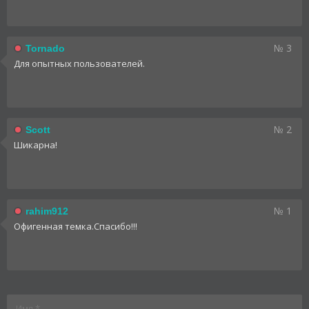
№ 3
Tornado
Для опытных пользователей.
№ 2
Scott
Шикарна!
№ 1
rahim912
Офигенная темка.Спасибо!!!