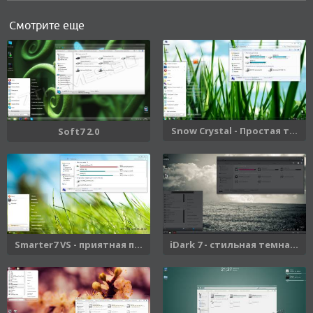
Смотрите еще
Snow Crystal - Простая т...
Soft7 2.0
Smarter7 VS - приятная п...
iDark 7 - стильная темна...