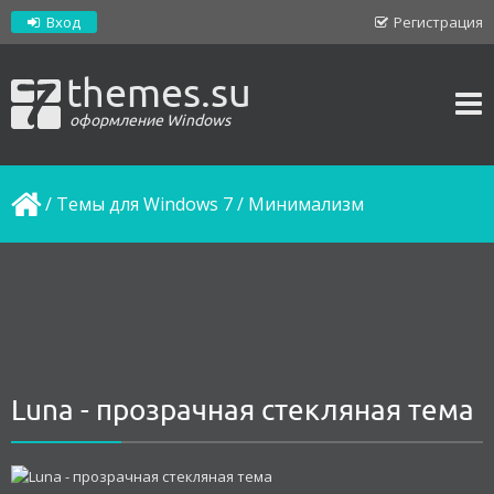
Вход
Регистрация
themes.su
оформление Windows
/
Темы для Windows 7
/
Минимализм
Luna - прозрачная стекляная тема