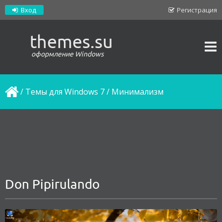
Вход
Регистрация
themes.su
оформление Windows
/
Темы для Windows 7
/
Минимализм
Don Pipirulando