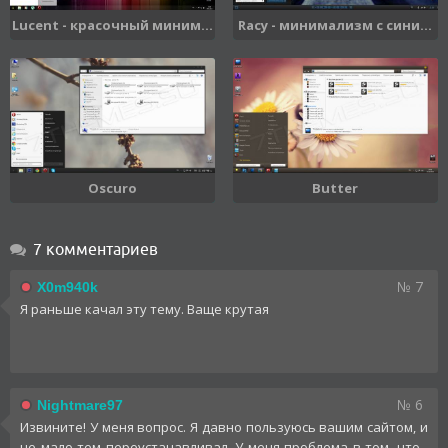
Lucent - красочный миним...
Racy - минимализм с сини...
Oscuro
Butter
7 комментариев
№ 7
X0m940k
Я раньше качал эту тему. Ваще крутая
№ 6
Nightmare97
Извините! У меня вопрос. Я давно пользуюсь вашим сайтом, и
не мало тем переустанавливал. У меня проблема в том, что -