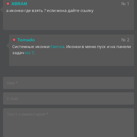
№ 1
ABRAM
а иконки где взять ? если мона дайте ссылку
№ 2
Tornado
Системные иконки
Faenza
. Иконки в меню пуск и на панели
задач
ios 7
.