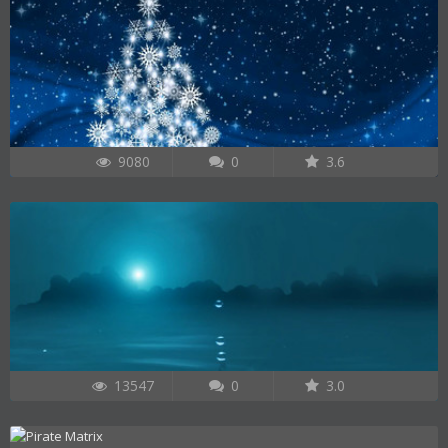
9080
0
3.6
13547
0
3.0