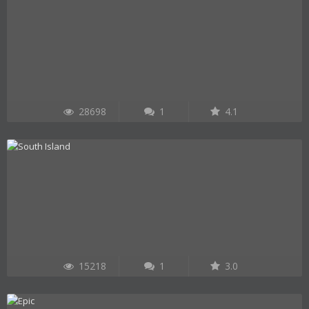
28698
1
4.1
15218
1
3.0