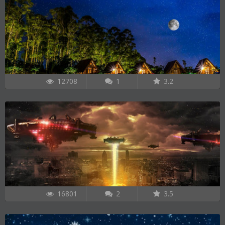
12708
1
3.2
16801
2
3.5