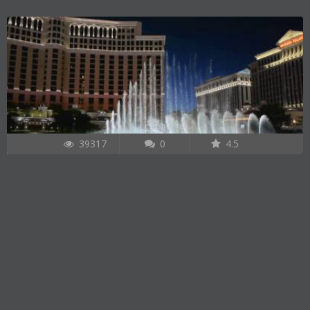
39317
0
4.5