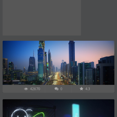
42670
0
4.3