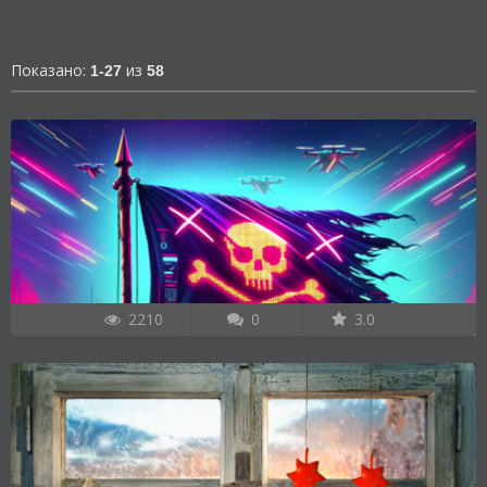
Показано:
из
1-27
58
2210
0
3.0