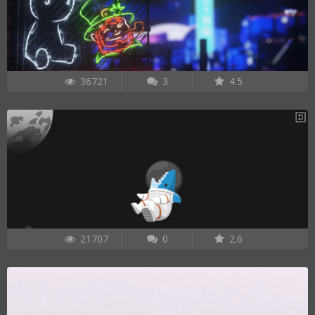
36721
3
4.5
21707
0
2.6