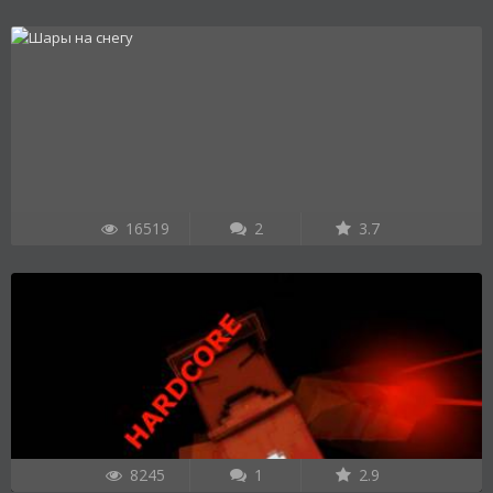
16519
2
3.7
8245
1
2.9