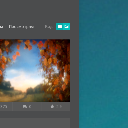
ям
·
Просмотрам
Вид:
375
0
2.9