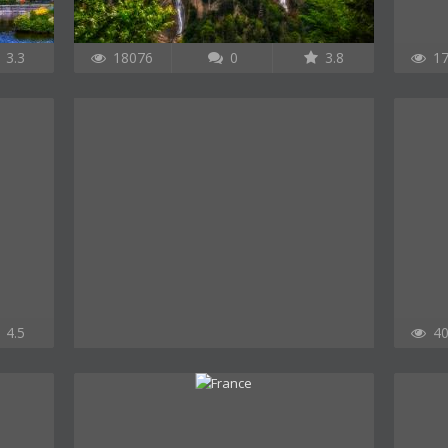
3.3
18076
0
3.8
17
4.5
40