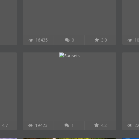
16435
0
3.0
10
4.7
19423
1
4.2
22