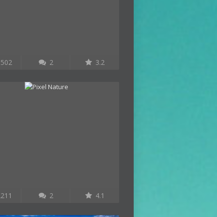
502
2
3.2
211
2
4.1