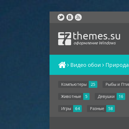
themes.su
оформление Windows
Видео обои
Природа
Компьютеры
25
Рыбы и Пти
Животные
5
Девушки
16
Игры
64
Разные
58