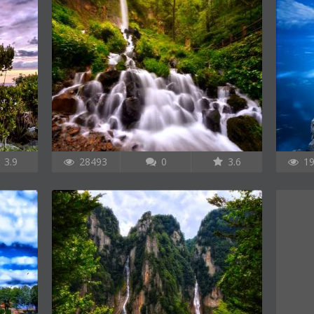
3.9
28493
0
3.6
19