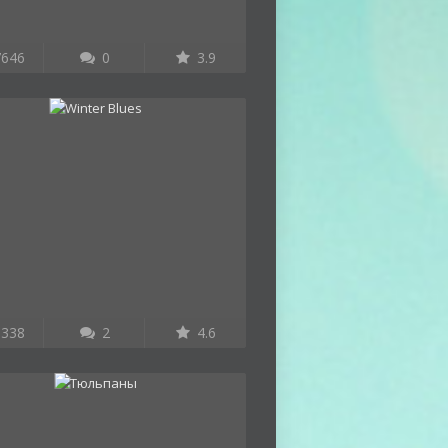
646
0
3.9
338
2
4.6