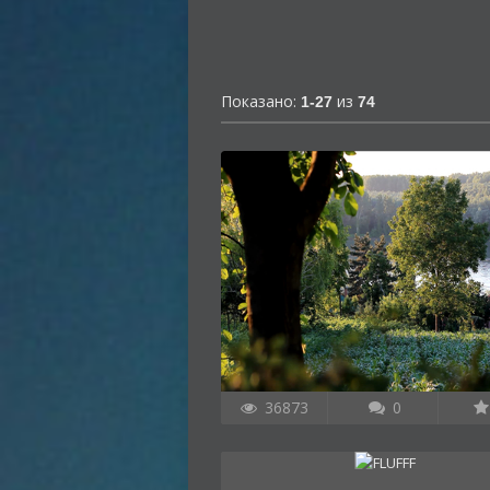
Показано:
из
1-27
74
36873
0