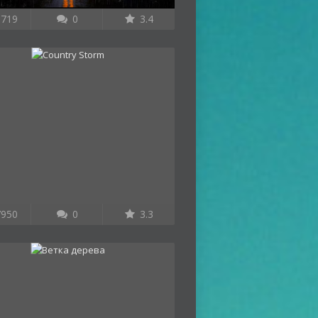
719
0
3.4
950
0
3.3