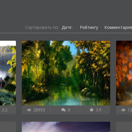
Сортировать по:
Дате
·
Рейтингу
·
Комментари
3.2
28993
0
3.9
13