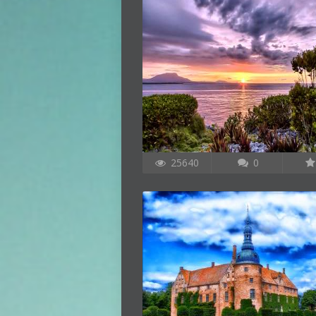
25640
0