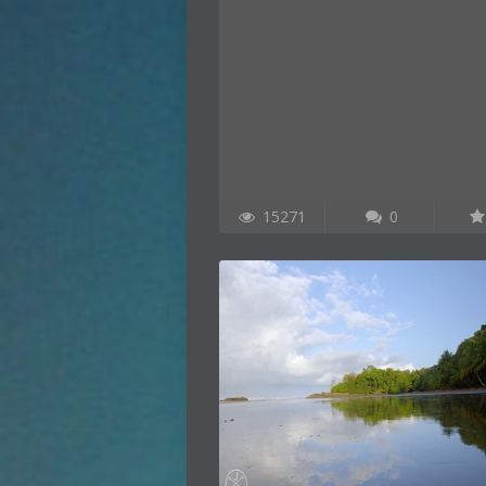
15271
0