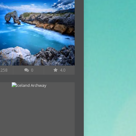
258
0
4.0