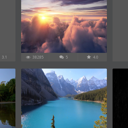
3.1
38285
5
4.0