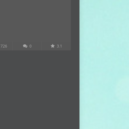
726
0
3.1