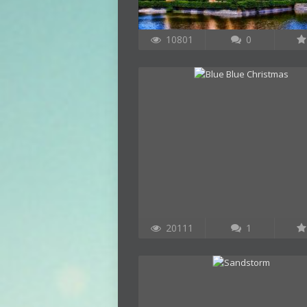
10801
0
20111
1