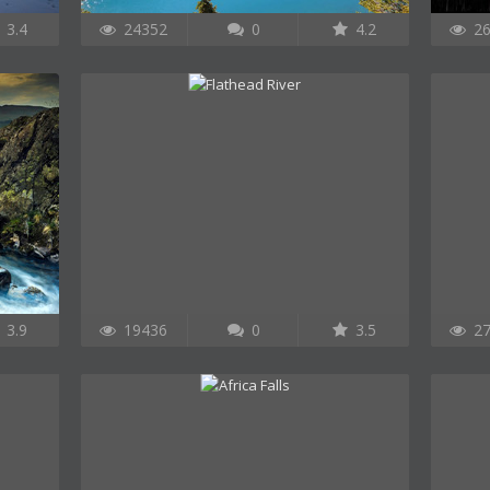
3.4
24352
0
4.2
26
3.9
19436
0
3.5
27