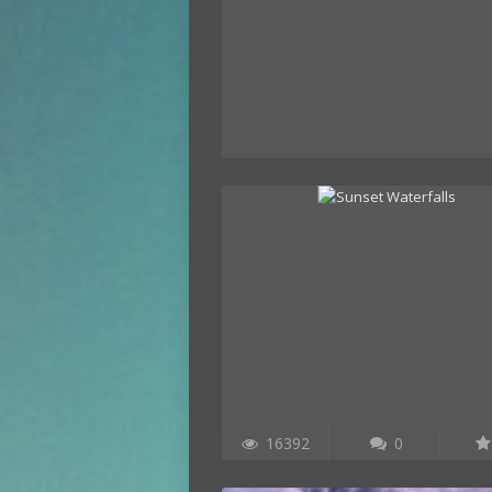
16392
0