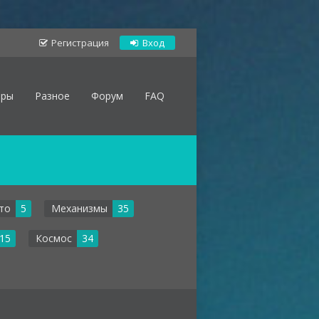
Регистрация
Вход
оры
Разное
Форум
FAQ
то
5
Механизмы
35
15
Космос
34