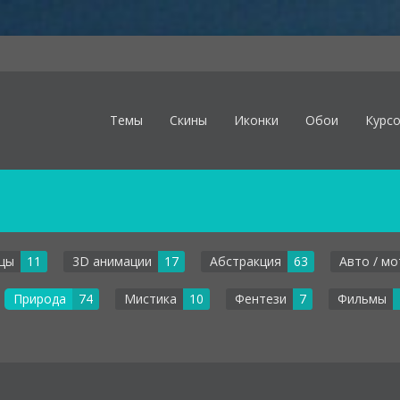
Темы
Скины
Иконки
Обои
Курс
цы
11
3D анимации
17
Абстракция
63
Авто / мо
Природа
74
Мистика
10
Фентези
7
Фильмы