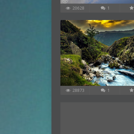
20628
1
28873
1