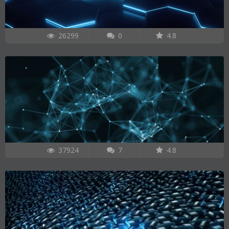
26299
0
4.8
37924
7
4.8