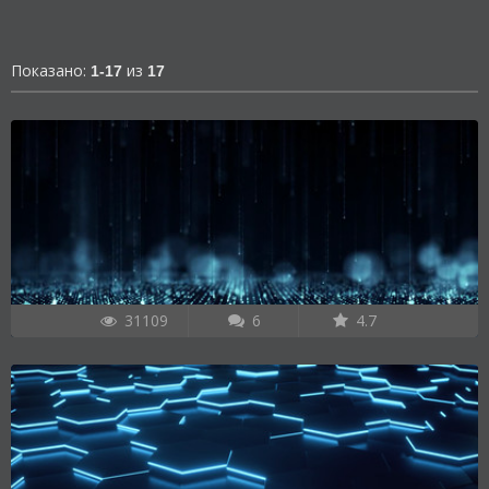
Показано:
из
1-17
17
31109
6
4.7