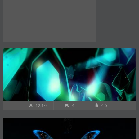
12378
4
4.6