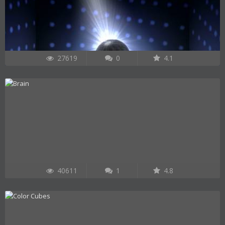
27619
0
4.1
40611
1
4.8