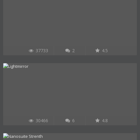
37733
2
4.5
30466
6
4.8