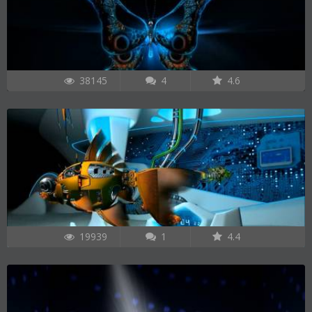
38145
4
4.6
19939
1
4.4