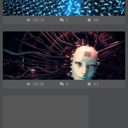
20174
1
4.8
29276
8
4.7