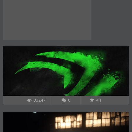
33247
6
4.1