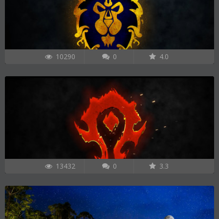
10290
0
4.0
13432
0
3.3