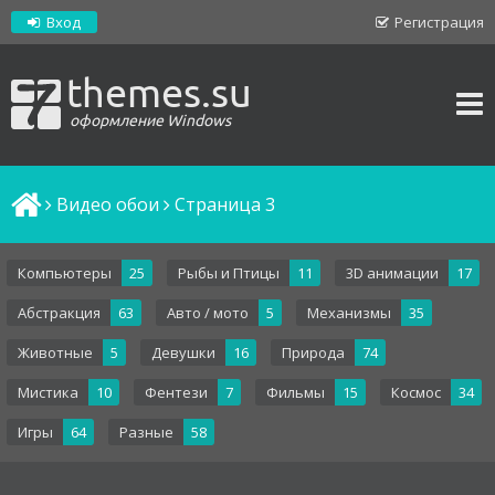
Вход
Регистрация
themes.su
оформление Windows
Видео обои
Cтраница 3
Компьютеры
25
Рыбы и Птицы
11
3D анимации
17
Абстракция
63
Авто / мото
5
Механизмы
35
Животные
5
Девушки
16
Природа
74
Мистика
10
Фентези
7
Фильмы
15
Космос
34
Игры
64
Разные
58