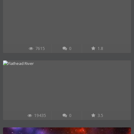
7615
0
1.8
19435
0
3.5