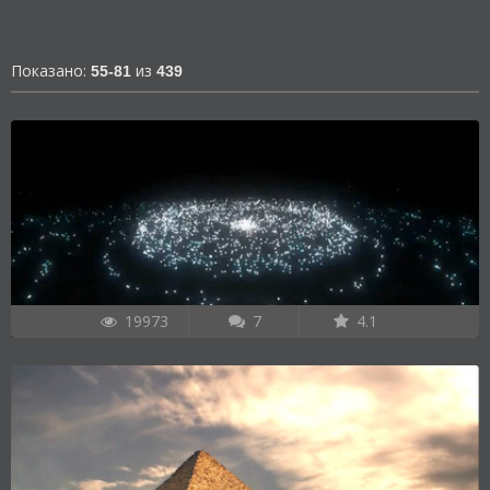
Показано:
из
55-81
439
19973
7
4.1