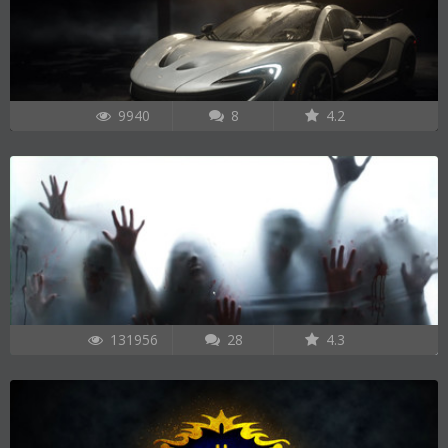
9940
8
4.2
131956
28
4.3