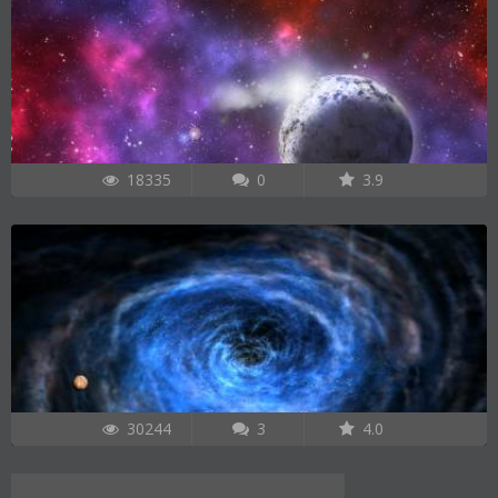
18335
0
3.9
30244
3
4.0