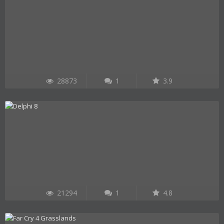
28873
1
3.9
21294
1
4.8