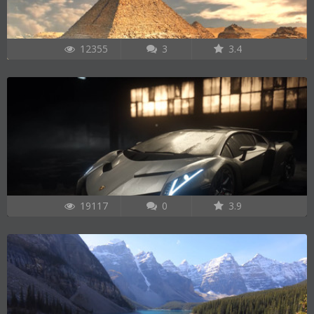
12355
3
3.4
19117
0
3.9