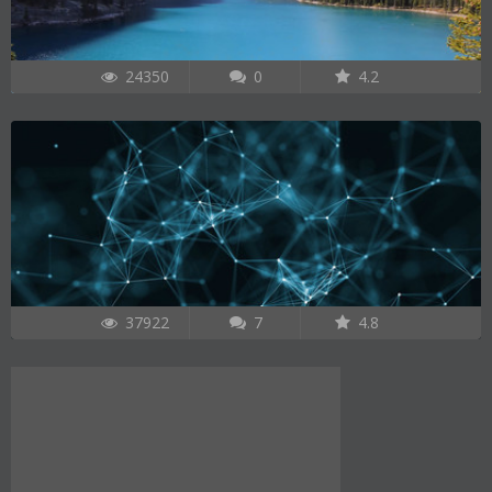
24350
0
4.2
37922
7
4.8