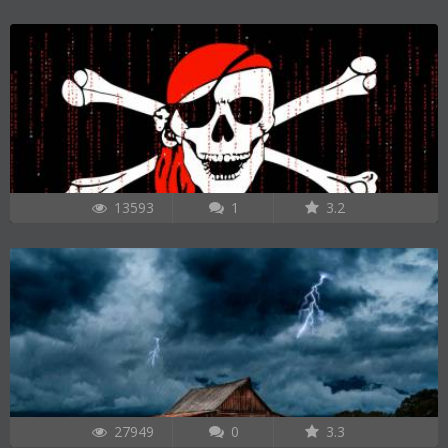
13593
1
3.2
27949
0
3.3