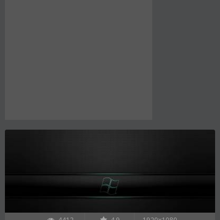
4412
4.9
1920x1080