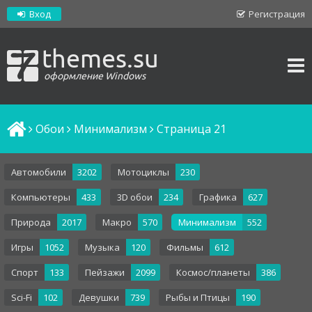
Вход
Регистрация
themes.su
оформление Windows
Обои
Минимализм
Cтраница 21
Автомобили
3202
Мотоциклы
230
Компьютеры
433
3D обои
234
Графика
627
Природа
2017
Макро
570
Минимализм
552
Игры
1052
Музыка
120
Фильмы
612
Спорт
133
Пейзажи
2099
Космос/планеты
386
Sci-Fi
102
Девушки
739
Рыбы и Птицы
190