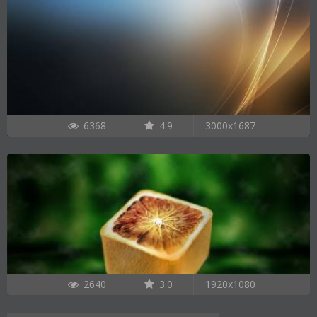
6368
4.9
3000x1687
2640
3.0
1920x1080