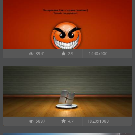
3941
2.9
1440x900
5897
4.7
1920x1080