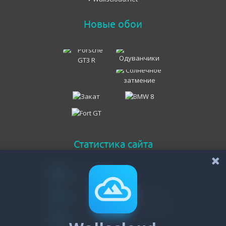
Новые обои
Статистика сайта
Онлайн всего
53
Гостей
53
Пользователей
0