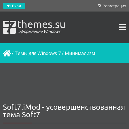
Вход
Регистрация
themes.su
оформление Windows
/
Темы для Windows 7
/
Минимализм
Soft7.iMod - усовершенствованная
тема Soft7