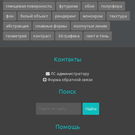
глянцевая поверхность
футуризм
обои
полусфера
фон
белый объект
рендеринг
монохром
текстура
абстракция
плавные формы
изогнутые линии
геометрия
контраст
3d графика
свет и тень
Контакты
ЛС администратору
Форма обратной связи
Поиск
Помощь