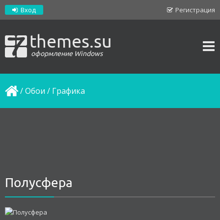
Вход
Регистрация
themes.su
оформление Windows
/
Обои
/
Графика
Полусфера