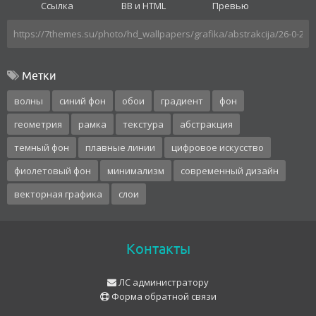
Ссылка
BB и HTML
Превью
Метки
волны
синий фон
обои
градиент
фон
геометрия
рамка
текстура
абстракция
темный фон
плавные линии
цифровое искусство
фиолетовый фон
минимализм
современный дизайн
векторная графика
слои
Контакты
ЛС администратору
Форма обратной связи