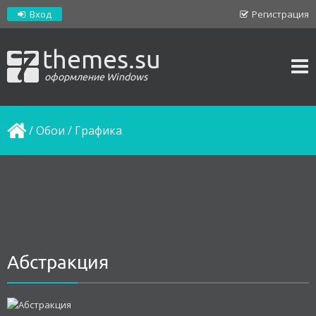
Вход
Регистрация
themes.su
оформление Windows
/
Обои
/
Графика
Абстракция