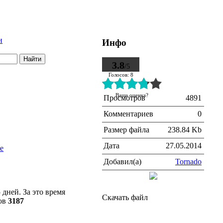
и
Инфо
3.8
/5
Голосов: 8
Ваша оценка?
Просмотров
4891
Комментариев
0
Размер файла
238.84 Kb
Дата
27.05.2014
Добавил(а)
Tornado
 дней.
За это время
Скачать файл
лов
3187
Как установить
Прямая ссылка