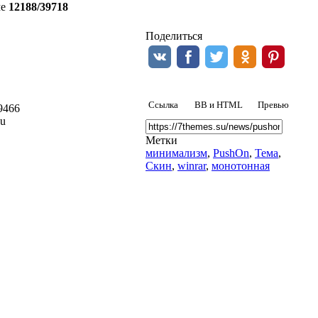
ме
12188/39718
Drop.me
Поделиться
Ссылка
BB и HTML
Превью
9466
su
Метки
минимализм
,
PushOn
,
Тема
,
Скин
,
winrar
,
монотонная