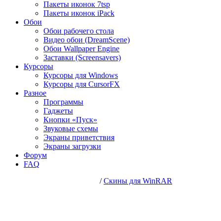
Пакеты иконок 7tsp
Пакеты иконок iPack
Обои
Обои рабочего стола
Видео обои (DreamScene)
Обои Wallpaper Engine
Заставки (Screensavers)
Курсоры
Курсоры для Windows
Курсоры для CursorFX
Разное
Программы
Гаджеты
Кнопки «Пуск»
Звуковые схемы
Экраны приветствия
Экраны загрузки
Форум
FAQ
/
Скины для WinRAR