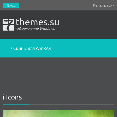
Вход
Регистрация
themes.su
оформление Windows
/
Скины для WinRAR
i Icons