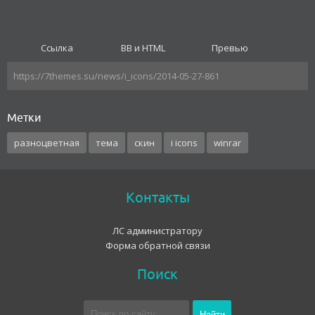
Ссылка
BB и HTML
Превью
Метки
разноцветная
тема
скин
i icons
winrar
Контакты
ЛС администратору
Форма обратной связи
Поиск