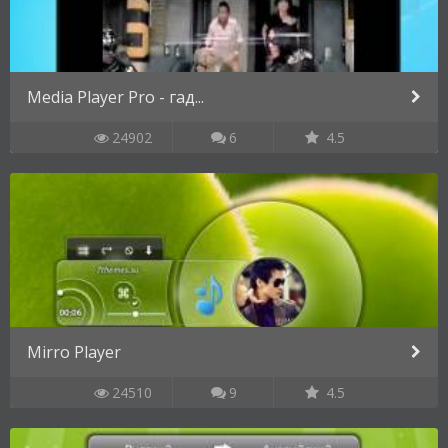
Media Player Pro - гад...
24902
6
4.5
Mirro Player
24510
9
4.5