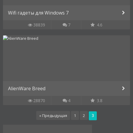
Wifi гадеты для Windows 7
38839
7
4.6
AlienWare Breed
28870
4
3.8
« Предыдущая
1
2
3