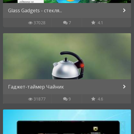
Glass Gadgets - стекля...
37028
7
4.1
Гаджет-таймер Чайник
31877
9
4.6