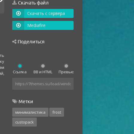
Скачать файл
Скачать с сервера
Mediafire
Поделиться
ть
ку
ам
Ссылка
BB и HTML
Превью
й,
Метки
минималистика
frost
custopack