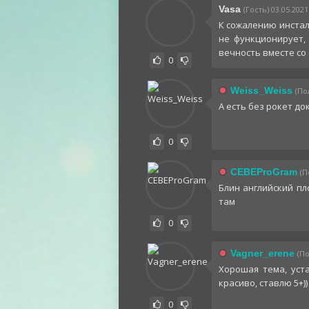
Vasa
(Гость) 03.05.2021
К сожалению инстал
не функционирует,
вечность вместе со
0
Weiss_Weiss
(По
А есть без рокет до
0
CEBEProGram
(П
Блин английский пл
там
0
Vagner_erene
(По
Хорошая тема, уст
красиво, ставлю 5+))
0