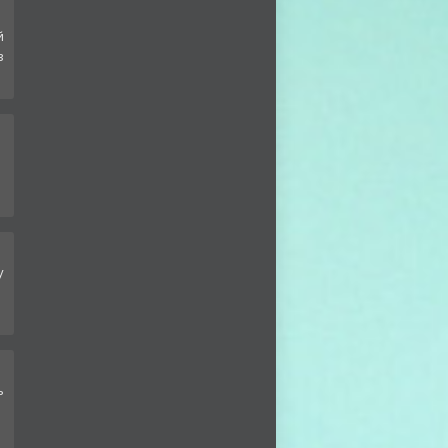
й
в
у
ь