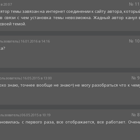
№ 11
 в 20:07
ятор темы завязан на интернет соединении к сайту автора, которы
 в связи с чем установка темы невозможна. Жадный автор канул 
 своей темой.
№ 10
льзователь) 16.01.2016 в 14:16
ка?
№ 9
ользователь) 16.05.2015 в 13:00
охо знаю, точнее вообще не знаю=) не могу разобраться что к чем
№ 8
льзователь) 06.05.2015 в 10:19
ановилась с первого раза, все отображается, все работает. Очен