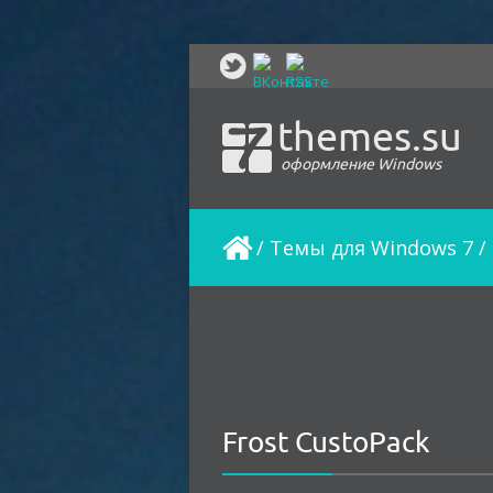
themes.su
оформление Windows
/
Темы для Windows 7
/
Frost CustoPack