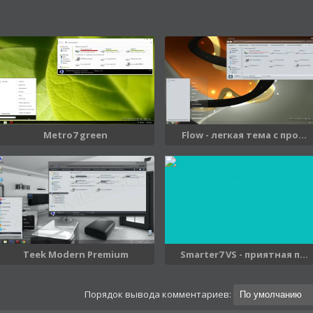
Metro7 green
Flow - легкая тема с про...
Teek Modern Premium
Smarter7 VS - приятная п...
Порядок вывода комментариев: