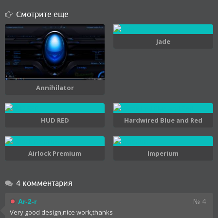
Смотрите еще
Jade
Annihilator
HUD RED
Hardwired Blue and Red
Airlock Premium
Imperium
4 комментария
№ 4
Ar-2-r
Very good design,nice work,thanks