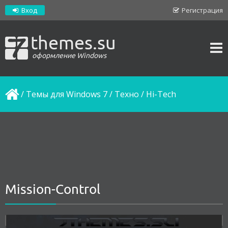
Вход
Регистрация
themes.su
оформление Windows
/
Темы для Windows 7
/
Техно / Hi-Tech
Mission-Control