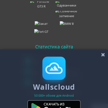
Статистика сайта
Онлайн всего
95
Гостей
93
Пользователей
Wallscloud
2
Зарегистрировано - 19474
50 000+ обоев для Android