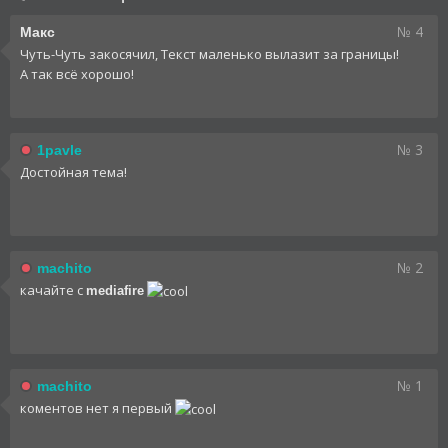
№ 4
Макс
Чуть-Чуть закосячил, Текст маленько вылазит за границы!
А так всё хорошо!
№ 3
1pavle
Достойная тема!
№ 2
machito
качайте с
mediafire
№ 1
machito
коментов нет я первый