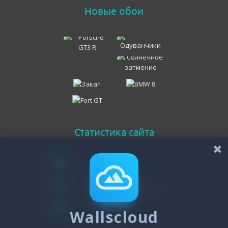
Новые обои
Статистика сайта
Онлайн всего
259
Гостей
256
Пользователей
Wallscloud
3