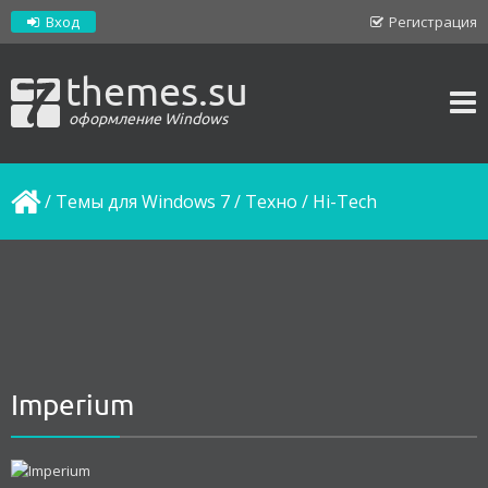
Вход
Регистрация
themes.su
оформление Windows
/
Темы для Windows 7
/
Техно / Hi-Tech
Imperium