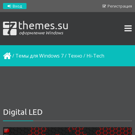
Вход
Регистрация
themes.su
оформление Windows
/
Темы для Windows 7
/
Техно / Hi-Tech
Digital LED