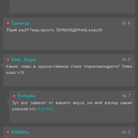
№ 8
Санитар
Тема просто ТЕРМОЯДЕРНАЯ, класс!!!
Thank you!!!
№ 6
Dark_Angel
Какие темы в красно-тёмном стиле порекомендуете? Тема
класс +10
№ 7
Tornado
Тут все зависет от вашего вкуса, на мой взгляд самая
класная это
HUD RED
.
№ 5
FOBOSz