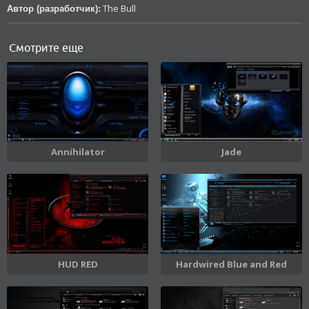
The Bull
Автор (разработчик):
Смотрите еще
Annihilator
Jade
Hardwired Blue and Red
HUD RED