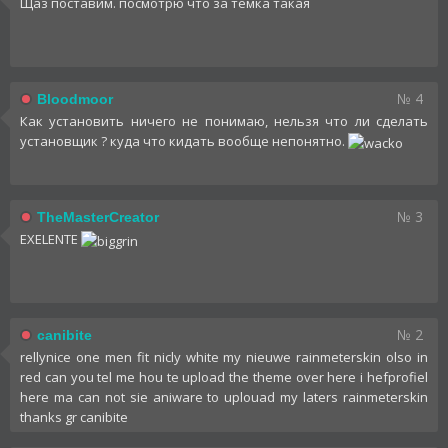
Щаз поставим. посмотрю что за темка такая
№ 4
Bloodmoor
Как установить ничего не понимаю, нельзя что ли сделать
установщик ? куда что кидать вообще непонятно.
№ 3
TheMasterCreator
EXELENTE
№ 2
canibite
rellynice one men fit nicly white my nieuwe rainmeterskin olso in
red can you tel me hou te upload the theme over here i hefprofiel
here ma can not sie aniware to uplouad my laters rainmeterskin
thanks gr canibite