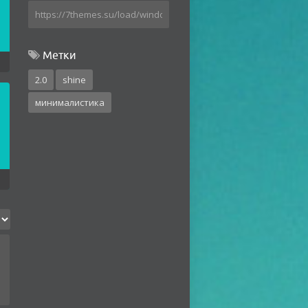
Метки
2.0
shine
минималистика