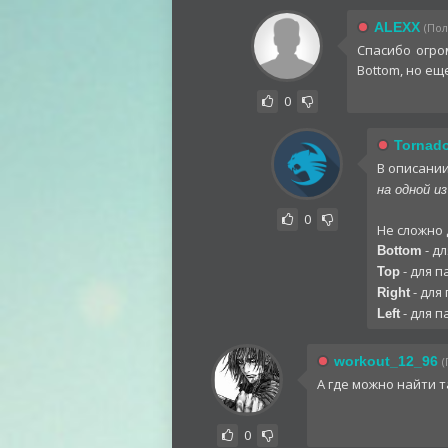
ALEXX
(Пол
Спасибо огро
Bottom, но ещ
0
Tornad
В описании
на одной и
0
Не сложно 
- д
Bottom
- для 
Top
- для
Right
- для п
Left
workout_12_96
(
А где можно найти 
0