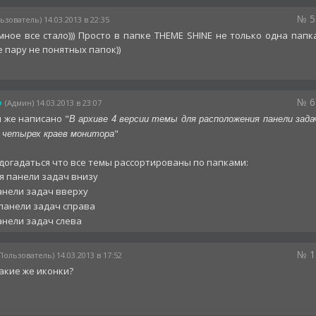
№ 5
ьзователь) 14.03.2013 в 22:35
мное все стало))) Просто в папке THEME SHINE не только одна папк
е пару не понятных папок))
№ 6
o
(Админ) 14.03.2013 в 23:07
 же написано "
В архиве 4 версии темы для расположения панели зада
"
з четырех краев монитора
догадаться что все темы рассортированы по папками:
ля панели задач внизу
панели задач вверху
 панели задач справа
анели задач слева
№ 1
Пользователь) 14.03.2013 в 17:52
такие же иконки?