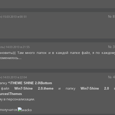
№ 8
) 15.03.2013 в 00:51
№ 3
ль) 14.03.2013 в 21:55
ановить((( Там много папок и в каждой папке файл, я по каждом
зменилось....
№ 4
) 14.03.2013 в 22:04
апку *
\THEME SHINE 2.0\Bottom
 файл
и папку
Win7-Shine 2.0.theme
Win7-Shine 2.0
urces\Themes
у в персонализации.
еполучатся