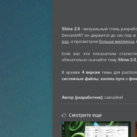
- визуальный стиль разраб
Shine 2.0
DeviantART он держится до сих пор 
раз
, а просмотров
больше миллиона
,
Если вас эти показатели статист
обязательно скачайте тему
Shine 2.0
В архиве
темы для располо
4 версии
,
и
системные файлы
кнопка пуск
фон
zainadeel
Автор (разработчик):
Смотрите еще