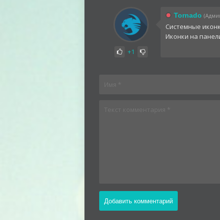
Tornado
(Админ
Системные иконк
Иконки на панел
+1