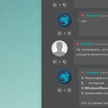
0
Tornado
(Админ
нет
0
ALEXX
(Пользовате
Не получилось уст
клоцал и ничего не и
0
Tornado
(Админ
Переходим в п
1.
Копируем
2.
C:\Windows\Reso
0
Применяем тем
3.
Что тут может н