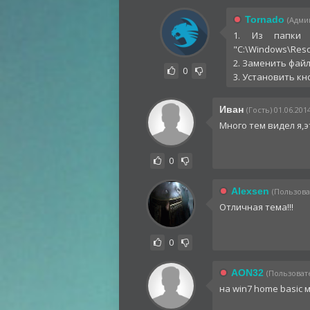
Tornado
(Админ
1. Из папки 
"C:\Windows\Res
2. Заменить файл
0
3. Установить кн
Иван
(Гость) 01.06.201
Много тем видел я,э
0
Alexsen
(Пользоват
Отличная тема!!!
0
AON32
(Пользовате
на win7 home basic 