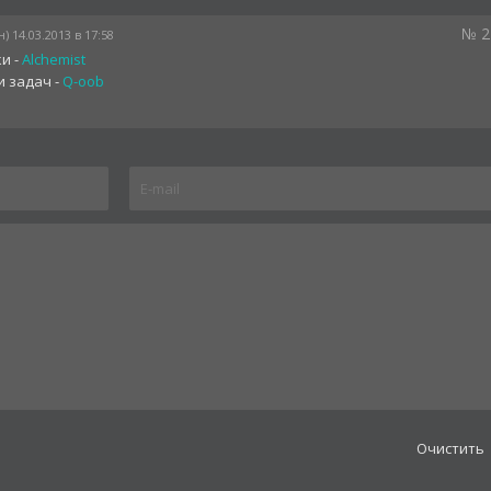
№ 2
) 14.03.2013 в 17:58
и -
Alchemist
и задач -
Q-oob
Oчистить