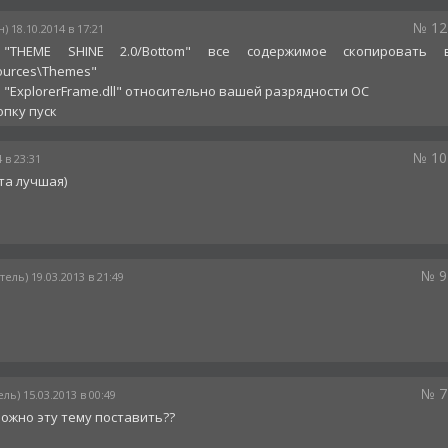
№ 12
) 18.10.2014 в 17:21
"THEME SHINE 2.0/Bottom" все содержимое скопировать 
ources\Themes"
 "ExplorerFrame.dll" относительно вашей разрядности ОС
опку пуск
№ 10
4 в 23:31
та лучшая)
№ 9
ель) 19.03.2013 в 21:49
№ 7
ль) 15.03.2013 в 00:49
можно эту тему поставить??