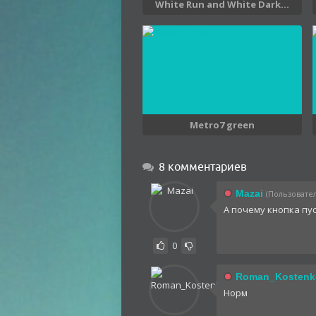
White Run and White Dark...
Metro7 green
8 комментариев
Mazai
(Пользователь
А почему кнопка пу
0
Roman_Kostenk
Норм