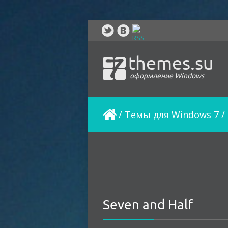
themes.su
оформление Windows
/
Темы для Windows 7
/
Seven and Half