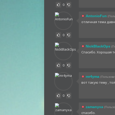
0
AntonioFun
(Поль
отличная тема дав
0
NickBlackOps
(П
Спасибо. Хорошая т
0
mr4yma
(Пользоват
вот такую тему , тол
0
zamanyxa
(Пользо
спасибо.