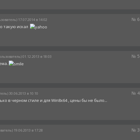
№ 6
зователь) 17.07.2014 в 14:02
но такую искал
№ 5
ользователь) 01.12.2013 в 18:03
ема.
№ 4
ель) 30.06.2013 в 10:10
ько в черном стиле и для Win8x64 , цены бы не было...
№ 3
ватель) 19.06.2013 в 17:28