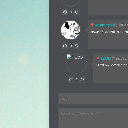
0
zamanyxa
(Пользо
иконки скиньте плиз
0
IZOD
(Пользоват
Иконки можно в
0