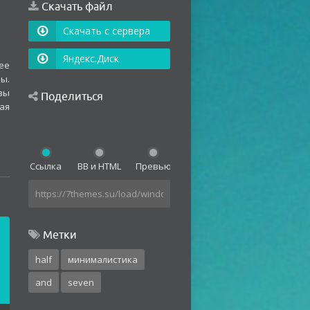
Скачать файл
Скачать с сервера
Яндекс.Диск
ее
ы.
вы
Поделиться
ая
Ссылка
BB и HTML
Превью
Метки
half
минималистика
and
seven