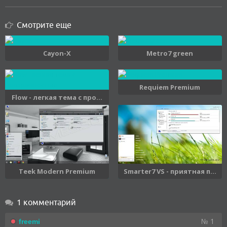
Смотрите еще
Cayon-X
Metro7 green
Requiem Premium
Flow - легкая тема с про...
Teek Modern Premium
Smarter7 VS - приятная п...
1 комментарий
№ 1
freemi