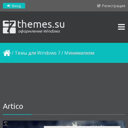
Вход
Регистрация
themes.su
оформление Windows
/
Темы для Windows 7
/
Минимализм
Artico