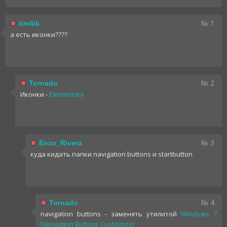
№ 1
tim4ik
а есть иконки????
№ 2
Tornado
Иконки -
Elementary
№ 3
Enzo_Rivera
куда кидать папки navigation buttons и startbutton
№ 4
Tornado
navigation buttons - заменять утилитой
Windows 7
Navigation Buttons Customizer