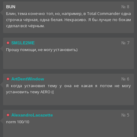
№ 8
BUN
Блин, тема конечно топ, но, например, в Total Commander одна
строчка чёрная, одна белая. Некрасиво. Я бы лучше по бокам
сделал всё чёрным.
№ 7
SM1LE2ME
Прошу помощи, не могу установить)
№ 6
ArtDentWindow
Я когда установил тему у она не какая я потом не могу
установить тему AERO ((
№ 5
AlexandroLacazette
norm 100/10