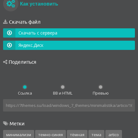
Как установить
Скачать файл
Скачать с сервера
Яндекс.Диск
Поделиться
Ссылка
BB и HTML
Превью
Метки
минимализм
темно-синяя
тёмная
тема
artico