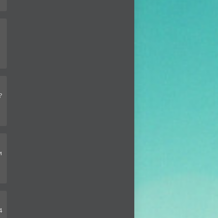
?
и
4