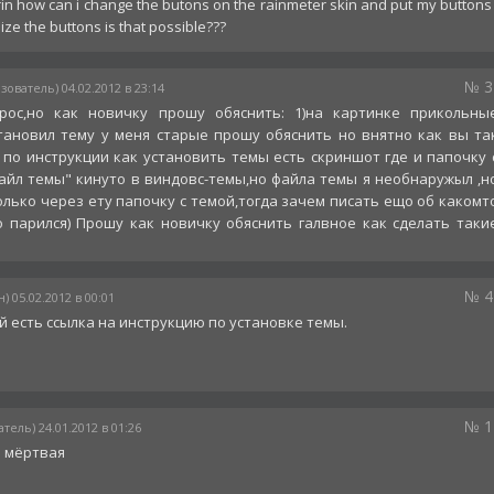
erin how can i change the butons on the rainmeter skin and put my buttons 
ze the buttons is that possible???
№ 3
зователь) 04.02.2012 в 23:14
рос,но как новичку прошу обяснить: 1)на картинке прикольны
становил тему у меня старые прошу обяснить но внятно как вы та
 по инструкции как установить темы есть скриншот где и папочку 
айл темы" кинуто в виндовс-темы,но файла темы я необнаружыл ,н
олько через ету папочку с темой,тогда зачем писать ещо об какомт
о парился) Прошу как новичку обяснить галвное как сделать таки
№ 4
) 05.02.2012 в 00:01
й есть ссылка на инструкцию по установке темы.
№ 1
тель) 24.01.2012 в 01:26
а мёртвая