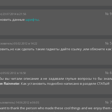
№ 9
) 23.07.2014 в 21:56
ановить данные
шрифты
.
№ 5
зователь) 05.02.2012 в 14:22
овить,но как сделать такие гаджеты дайте ссылку ,или обясните как
№ 6
) 05.02.2012 в 16:50
бы вы читали описание а не задавали глупые вопросы то бы знал
. Как установить поднобно написано в разделе СТАТЬИ!
я Rainmeter
№ 7
ьзователь) 14.06.2012 в 06:05
want to thank the person who made these cool things and we enjoy them 