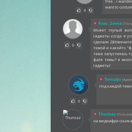
free .. i wand
want to costumi
0
Krax_Zevsa
(Поль
Может глупый воп
гаджеты когда я у
сделали 2)Извените
0
темой и какойто "ф
тема запустилась т
фале темы? я мног
гаджеты!
Tornado
(Админ
под каждой темо
0
Thurisaz
(Пользова
на медиафри ссылк