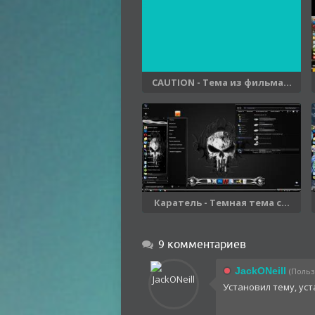
CAUTION - Тема из фильма...
Каратель - Темная тема с...
9 комментариев
JackONeill
(Польз
Установил тему, ус