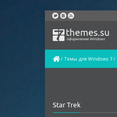
themes.su
оформление Windows
/
Темы для Windows 7
/
Star Trek