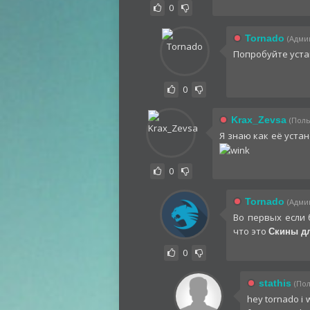
0
Tornado
(Админ
Попробуйте уст
0
Krax_Zevsa
(Поль
Я знаю как её устан
0
Tornado
(Админ
Во первых если 
что это
Скины дл
0
stathis
(Пол
hey tornado i 