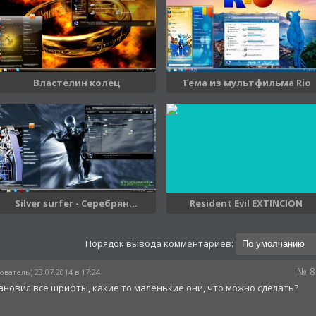
Властелин колец
Тема из мультфильма Rio
Silver surfer - Серебрян...
Resident Evil EXTINCION
Порядок вывода комментариев:
№ 8
ователь) 23.07.2014 в 17:24
тановил все шрифты, какие то маленькие они, что можно сделать?