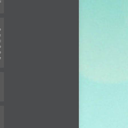
i
е
к
с
о
о
е