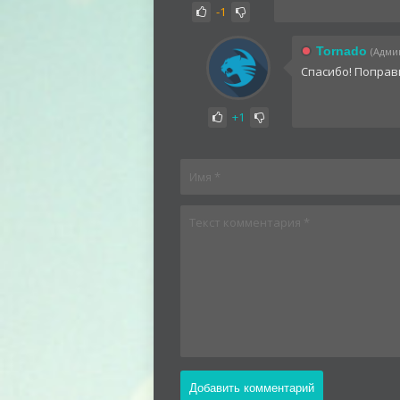
-1
Tornado
(Админ
Спасибо! Поправ
+1