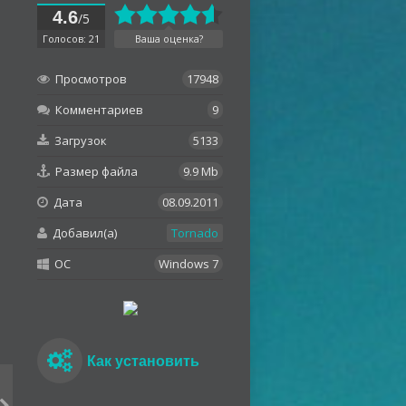
4.6
/5
Голосов: 21
Ваша оценка?
Просмотров
17948
Комментариев
9
Загрузок
5133
Размер файла
9.9 Mb
Дата
08.09.2011
Добавил(а)
Tornado
OC
Windows 7
Как установить