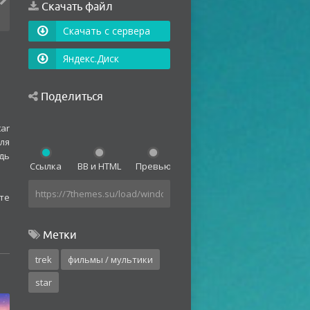
Скачать файл
Скачать с сервера
Яндекс.Диск
Поделиться
ar
ля
дь
Ссылка
BB и HTML
Превью
ете
Метки
trek
фильмы / мультики
star