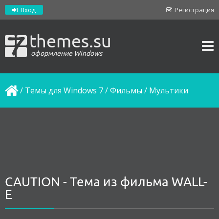
Вход
Регистрация
themes.su
оформление Windows
/
Темы для Windows 7
/
Фильмы / Мультики
CAUTION - Тема из фильма WALL-
E