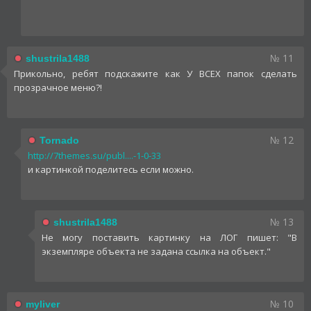
№ 11
shustrila1488
Прикольно, ребят подскажите как У ВСЕХ папок сделать
прозрачное меню?!
№ 12
Tornado
http://7themes.su/publ....-1-0-33
и картинкой поделитесь если можно.
№ 13
shustrila1488
Не могу поставить картинку на ЛОГ пишет: "В
экземпляре объекта не задана ссылка на объект."
№ 10
myliver