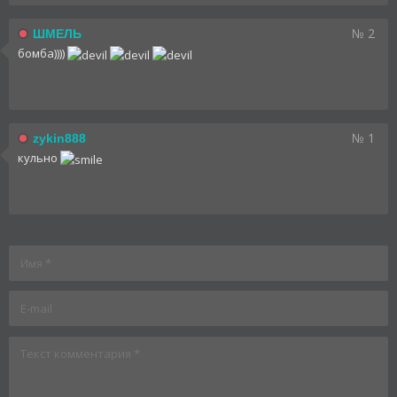
№ 2
ШМЕЛЬ
бомба))))
№ 1
zykin888
кульно