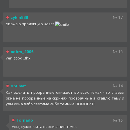
№ 17
zykin888
Уважаю продукцию Razer
№ 16
cobra_2006
veri good ..thx
№ 14
optimat
Как зделать прозрачные окна,вот во всех темах что ставил
окна не прозрачные,на скринах прозрачные а ставлю тему и
увы окна либо светлые либо темные.ПОМОГИТЕ.
№ 15
Tornado
Увы, нужно читать описание темы.