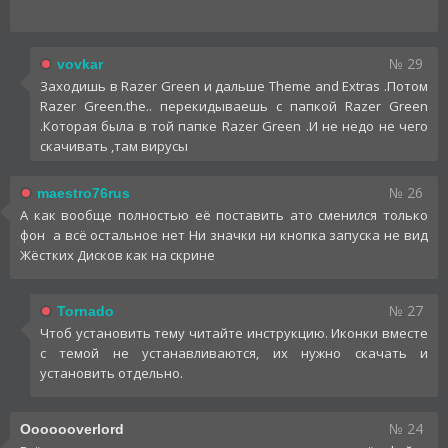
№ 29
vovkar
Заходишь в Razer Green и дальше Theme and Extras .Потом
Razer Green.the.. перекидываешь c папкой Razer Green
.Которая была в той папке Razer Green .И не недо не чего
скачивать ,там вирусы
№ 26
maestro76rus
А как вообще полностью её поставить ато сменился только
фон а всё остальное нет Ни значки ни кнопка запуска не вид
Жёстких Дисков как на скрине
№ 27
Tornado
Чтоб установить тему читайте инструкцию. Иконки вместе
с темой не устанавливаются, их нужно скачать и
установить отдельно.
№ 24
Ooooooverlord