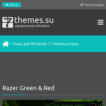
Вход
Регистрация
themes.su
оформление Windows
/
Темы для Windows 7
/
Компьютеры
Razer Green & Red