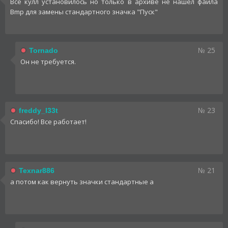
Всё кулл установилось но только в архиве не нашёл файла
Bmp для замены стандартного значка "Пуск"
№ 25
Tornado
Он не требуется.
№ 23
freddy_l33t
Спасибо! Все работает!
№ 21
Texnar886
а потом как вернуть значки стандартные а