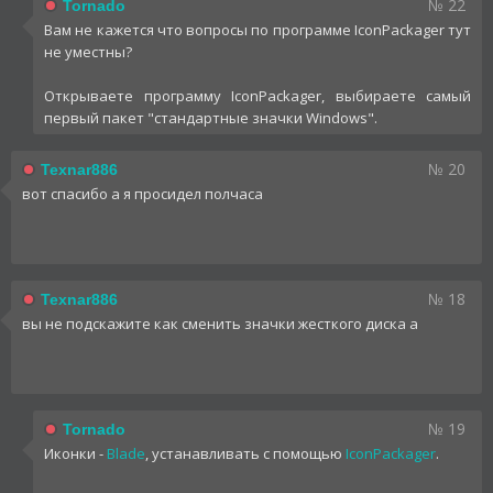
№ 22
Tornado
Вам не кажется что вопросы по программе IconPackager тут
не уместны?
Открываете программу IconPackager, выбираете самый
первый пакет "стандартные значки Windows".
№ 20
Texnar886
вот спасибо а я просидел полчаса
№ 18
Texnar886
вы не подскажите как сменить значки жесткого диска а
№ 19
Tornado
Иконки -
Blade
, устанавливать с помощью
IconPackager
.