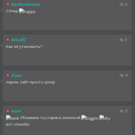
№ 6
EqzDominator
СУпер
№ 5
Artur07
Как её утановить?
№ 4
Zinur
парни, сайт просто супер
№ 3
razer
Ублажили то,старика зеленкой
вот спасибо